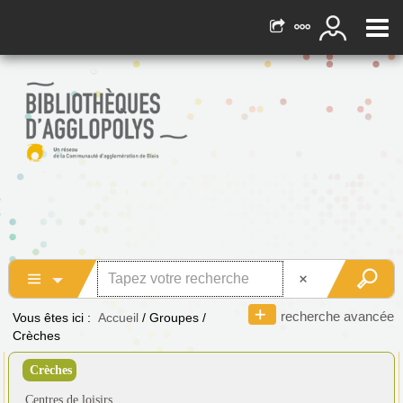
recherche avancée
Vous êtes ici :
Accueil
/
Groupes
/
Crèches
Crèches
Centres de loisirs