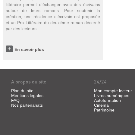
littéraire permet d'
échanger avec des écrivains
autour de leurs romans.
P
our soutenir la
création, u
ne
résidence d'écrivain est proposée
et un Prix Littéraire du deuxième roman décerné
par des lecteurs.
En savoir plus
A propos du site
24/24
Plan du site
Mon compte lecteur
Mentions légales
Livres numériques
FAQ
Autoformation
Nos partenariats
Cinéma
Patrimoine