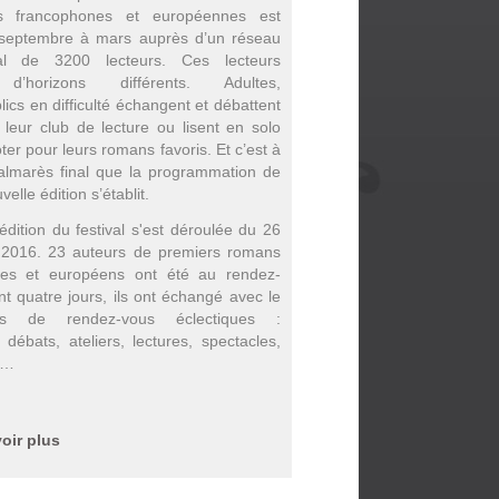
ons francophones et européennes est
 septembre à mars auprès d’un réseau
onal de 3200 lecteurs. Ces lecteurs
 d’horizons différents. Adultes,
lics en difficulté échangent et débattent
 leur club de lecture ou lisent en solo
ter pour leurs romans favoris. Et c’est à
palmarès final que la programmation de
elle édition s’établit.
dition du festival s'est déroulée du 26
2016. 23 auteurs de premiers romans
nes et européens ont été au rendez-
t quatre jours, ils ont échangé avec le
ors de rendez-vous éclectiques :
 débats, ateliers, lectures, spectacles,
s…
oir plus