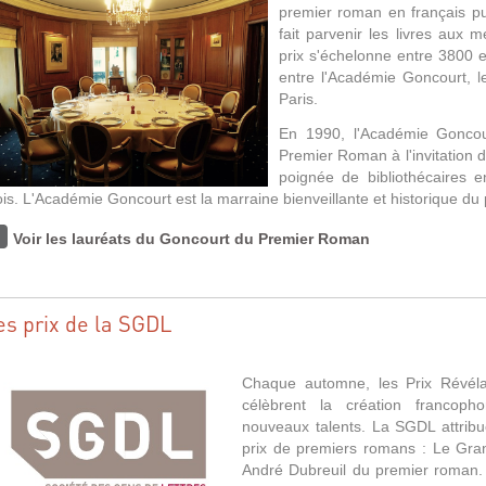
premier roman
en français p
fait parvenir les livres aux 
prix s'échelonne entre 3800 e
entre l'Académie Goncourt,
l
Paris.
En 1990, l'Académie Goncou
Premier Roman
à l'invitation
poignée de bibliothécaires e
ois.
L
'
Aca
dém
ie Goncourt est la marraine bienvei
llant
e et historique du 
Voir les lauréats du Goncourt du Premier Roman
es prix de la SGDL
Chaque automne, les Prix Révéla
célèbrent la création francop
nouveaux talents.
La SGDL attribu
prix de premiers romans : Le Gra
André Dubreuil du premier roman