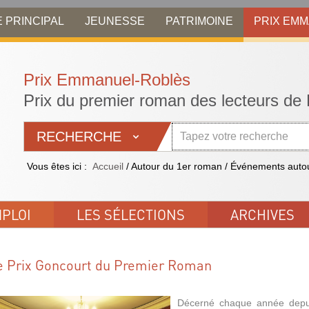
E PRINCIPAL
JEUNESSE
PATRIMOINE
PRIX EM
RECHERCHE
Vous êtes ici :
Accueil
/
Autour du 1er roman
/
Événements autou
PLOI
LES SÉLECTIONS
ARCHIVES
e Prix Goncourt du Premier Roman
Décerné chaque année depu