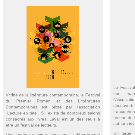
Le Festiv
une manif
Vitrine de la littérature contemporaine, le Festival
l’Associati
du Premier Roman et des Littératures
découverte
Contemporaines est piloté par l'association
francopho
"Lecture en tête".
S’il existe de nombreux salons
réseau de l
consacrés aux livres, Laval est un des seuls à
auteurs inv
être un festival de lecteurs.
Un large 
Une année de lecture dans tout le département