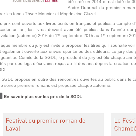
été créé en 2014 et est doté de 
André Dubreuil du premier roman
par les fonds Thyde Monnier et Magdeleine Cluzel.
s prix sont ouverts aux livres écrits en français et publiés à compte d
céder un an
, les livres doivent avoir été publiés dans l’année qui 
er
er
vélation (automne) 2016
du 1
septembre 2015 au 1
septembre 201
aque membre du jury est invité à proposer les titres qu’il souhaite voi
t également ouverte aux envois spontanés des éditeurs.
Le jury des p
égeant au Comité de la SGDL, le président du jury est élu chaque ann
tés par des legs d’écrivains reçus au fil des ans depuis la création d
GDL.
a SGDL
propose en outre des rencontres ouvertes au public dans le ca
e soirée premiers romans est proposée chaque automne.
En savoir plus sur les prix de la SGDL
Festival du premier roman de
Le Fest
Laval
Chambé