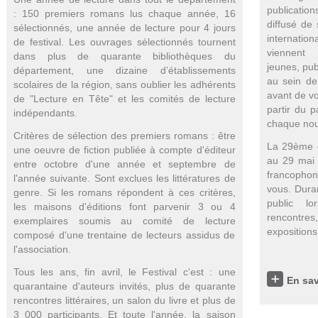
publicati
:
150 premiers romans lus chaque année, 16
diffusé de
sélectionnés, une année de lecture pour 4 jours
internati
de festival. Les ouvrages sélectionnés tournent
viennent
dans plus de quarante bibliothèques du
jeunes, pub
département, une dizaine d’établissements
au sein de
scolaires de la région, sans oublier les adhérents
avant de vo
de "Lecture en Tête" et les comités de lecture
partir du 
indépendants.
chaque nouv
Critères de sélection des premiers romans :
être
La 29ème é
une oeuvre de fiction publiée à compte d'éditeur
au 29 mai 
entre octobre d'une année et septembre de
francopho
l'année suivante.
Sont exclues les littératures de
vous. Duran
genre.
Si les romans répondent à ces critères,
public l
les maisons d'éditions font parvenir 3 ou 4
rencontres,
exemplaires soumis au comité de lecture
exposition
composé d'une trentaine de lecteurs assidus de
l'association.
Tous les ans, fin avril, le Festival c'est :
une
En sav
quarantaine d'auteurs invités,
plus de quarante
rencontres littéraires, un salon du livre et
plus de
3 000 participants.
Et toute l'année, la saison