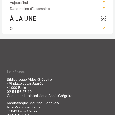
Aujourd'hui
2
Dans moins d'1 semaine
2
À LA UNE
Oui
2
Le réseau
Bibliothèque Abbé-Grégoire
4/6 place Jean-Jaurès
41000 Blois
02 54 56 27 40
Contacter la bibliothèque Abbé-Grégoire
Médiathèque Maurice-Genevoix
Rue Vasco de Gama
41043 Blois Cedex