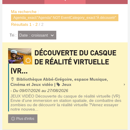
Ma recherche :
Agenda_exact:"Agenda" NOT EventCategory_exact:"À découvrir"
Résultats
1
-
2
/ 2
(Effet
Date : croissant
Tri :
imédiat)
DÉCOUVERTE DU CASQUE
DE RÉALITÉ VIRTUELLE
En
(VR...
ce
moment!
Localisation
Bibliothèque Abbé-Grégoire, espace Musique,
Catégorie
Cinéma et Jeux vidéo
|
Jeux
- Du 09/07/2026 au 27/08/2026
JEUX VIDÉO Découverte du casque de réalité virtuelle (VR)
Envie d’une immersion en station spatiale, de combattre des
zombies ou de découvrir la réalité virtuelle ?Venez essayer
notre nouvea...
Plus d'infos