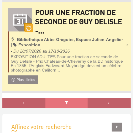
POUR UNE FRACTION DE
SECONDE DE GUY DELISLE
-...
En
Localisation
Bibliothèque Abbe-Grégoire, Espace Julien-Angelier
ce
Catégorie
|
Exposition
moment!
- Du 28/07/2026 au 17/10/2026
EXPOSITION ADULTES Pour une fraction de seconde de
Guy Delisle - Prix Château-de-Cheverny de la BD historique
En 1855, l’Anglais Eadweard Muybridge devient un célèbre
photographe en Californ...
Plus d'infos
Affinez votre recherche