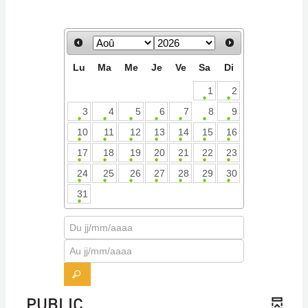
Lu
Ma
Me
Je
Ve
Sa
Di
1
2
3
4
5
6
7
8
9
10
11
12
13
14
15
16
17
18
19
20
21
22
23
24
25
26
27
28
29
30
31
Définir
une
plage
de
PUBLIC
date