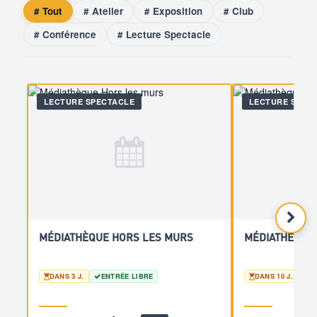
# Tout
# Atelier
# Exposition
# Club
# Conférence
# Lecture Spectacle
LECTURE SPECTACLE
LECTURE SPEC
MÉDIATHÈQUE HORS LES MURS
MÉDIATHÈQUE
DANS 3 J.
ENTRÉE LIBRE
DANS 10 J.
E