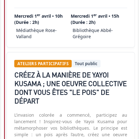
er
er
Mercredi 1
avril • 10h
Mercredi 1
avril • 15h
(Durée : 2h)
(Durée : 2h)
Médiathèque Rose-
Bibliothèque Abbé-
Valland
Grégoire
ATELIERS PARTICIPATIFS
Tout public
CRÉEZ À LA MANIÈRE DE YAYOI
KUSAMA ; UNE OEUVRE COLLECTIVE
DONT VOUS ÊTES "LE POIS" DE
DÉPART
L’invasion colorée a commencé, participez au
lancement ! Inspirez-vous de Yayoi Kusama pour
métamorphoser vos bibliothèques. Le principe est
simple : un pois après l’autre, créez une oeuvre