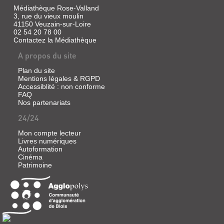
LE
Médiathèque Rose-Valland
CUIRASSÉ
3, rue du vieux moulin
POTEMKINE.
41150 Veuzain-sur-Loire
02 54 20 78 00
LA
Contactez la Médiathèque
LIGNE
A propos du site
GÉNÉRALE
Plan du site
Vidéo
Mentions légales & RGPD
|
Accessiblité : non conforme
Eisenstein,
FAQ
Sergueï
Nos partenariats
Mikhaïlovitch
|
24/24
Films
Mon compte lecteur
sans
Livres numériques
frontières,
Autoformation
2002
Cinéma
Patrimoine
IVAN
LE
TERRIBLE