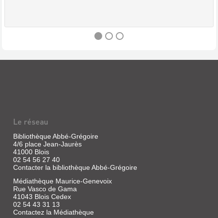
LA
GRÈVE.
OCTOBRE
Vidéo
|
Le réseau
Eisenstein,
Sergueï
Bibliothèque Abbé-Grégoire
Mikhaïlovitch
4/6 place Jean-Jaurès
|
41000 Blois
Films
02 54 56 27 40
sans
Contacter la bibliothèque Abbé-Grégoire
frontières,
Médiathèque Maurice-Genevoix
2002
Rue Vasco de Gama
41043 Blois Cedex
02 54 43 31 13
Contactez la Médiathèque