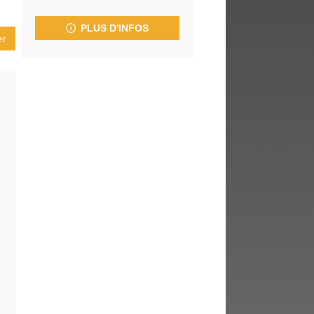
fenêtre)
PLUS D'INFOS
er