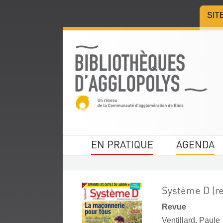
Aller
Aller
Aller
SIT
au
au
à
menu
contenu
la
recherche
EN PRATIQUE
AGENDA
Système D (r
Revue
Ventillard, Paule