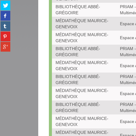
Partager
BIBLIOTHÈQUE ABBÉ-
PRIAM -
sur
GRÉGOIRE
Multimé
Partager
twitter
sur
MÉDIATHÈQUE MAURICE-
(Nouvelle
Espace 
Partager
facebook
GENEVOIX
fenêtre)
sur
(Nouvelle
Partager
MÉDIATHÈQUE MAURICE-
tumblr
Espace 
fenêtre)
sur
GENEVOIX
(Nouvelle
Partager
pinterest
fenêtre)
BIBLIOTHÈQUE ABBÉ-
PRIAM -
sur
(Nouvelle
GRÉGOIRE
Multimé
gplus
fenêtre)
MÉDIATHÈQUE MAURICE-
(Nouvelle
Espace 
GENEVOIX
fenêtre)
BIBLIOTHÈQUE ABBÉ-
PRIAM -
GRÉGOIRE
Multimé
MÉDIATHÈQUE MAURICE-
Espace 
GENEVOIX
BIBLIOTHÈQUE ABBÉ-
PRIAM -
GRÉGOIRE
Multimé
MÉDIATHÈQUE MAURICE-
Espace 
GENEVOIX
MÉDIATHÈQUE MAURICE-
Espace 