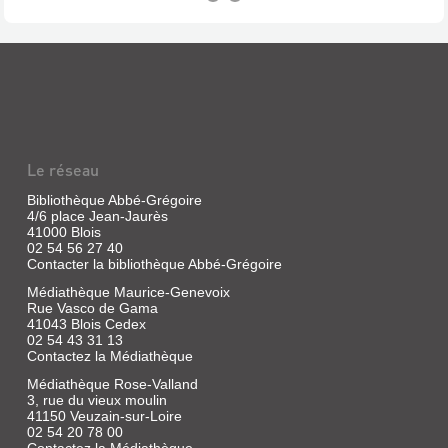
L'HISTOIRE
(REVUE)
Revue
|
Khémis,
Stéphane
Le réseau
Bibliothèque Abbé-Grégoire
4/6 place Jean-Jaurès
41000 Blois
LES
02 54 56 27 40
CARNETS
Contacter la bibliothèque Abbé-Grégoire
SECRETS
Médiathèque Maurice-Genevoix
DE
Rue Vasco de Gama
41043 Blois Cedex
NUREMBERG
02 54 43 31 13
Contactez la Médiathèque
Vidéo
|
Médiathèque Rose-Valland
Deniau,
3, rue du vieux moulin
Jean-
41150 Veuzain-sur-Loire
Charles
02 54 20 78 00
|