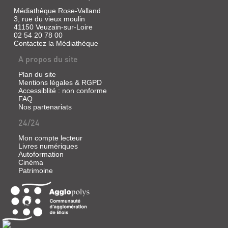
Minuit,
Médiathèque Rose-Valland
1998
3, rue du vieux moulin
Des
41150 Veuzain-sur-Loire
musiciens
02 54 20 78 00
s'étaient
Contactez la Médiathèque
installés
ensemble
A propos du site
dans
une
Plan du site
maison,
Mentions légales & RGPD
appelée
Accessiblité : non conforme
Black
FAQ
Note.
Nos partenariats
Mais
la
24/24
maison
maintenant
Mon compte lecteur
n'existe
Livres numériques
plus,
Autoformation
et
Cinéma
le
groupe
Patrimoine
de
musiciens
non
plus.
De
la
clinique