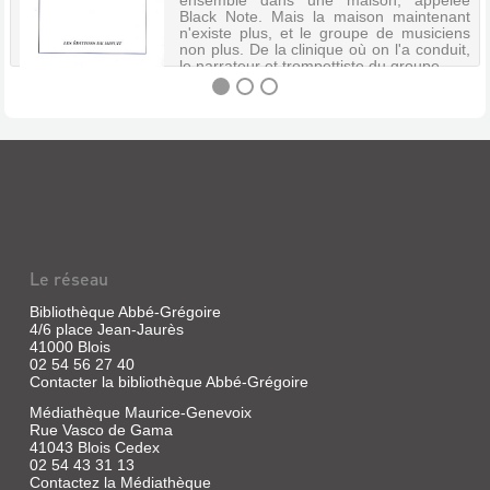
Black Note. Mais la maison maintenant
n'existe plus, et le groupe de musiciens
non plus. De la clinique où on l'a conduit,
le narrateur et trompettiste du groupe ...
LE
BLACK
NOTE
:
1ER
Le réseau
ROMAN
1998-
Bibliothèque Abbé-Grégoire
4/6 place Jean-Jaurès
1999
41000 Blois
Livre
02 54 56 27 40
Contacter la bibliothèque Abbé-Grégoire
|
Viel,
Médiathèque Maurice-Genevoix
Tanguy
Rue Vasco de Gama
|
41043 Blois Cedex
Ed.
02 54 43 31 13
de
Contactez la Médiathèque