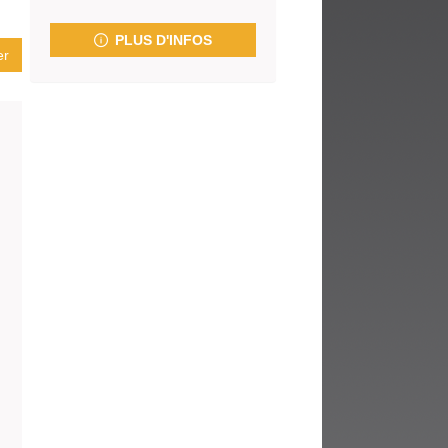
fenêtre)
PLUS D'INFOS
er