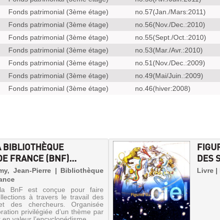
Fonds patrimonial (3ème étage)
no.57(Jan./Mars:2011)
Fonds patrimonial (3ème étage)
no.56(Nov./Dec.:2010)
Fonds patrimonial (3ème étage)
no.55(Sept./Oct.:2010)
Fonds patrimonial (3ème étage)
no.53(Mar./Avr.:2010)
Fonds patrimonial (3ème étage)
no.51(Nov./Dec.:2009)
Fonds patrimonial (3ème étage)
no.49(Mai/Juin.:2009)
Fonds patrimonial (3ème étage)
no.46(hiver:2008)
A BIBLIOTHÈQUE
FIGUR
E FRANCE (BNF)...
DES S
y, Jean-Pierre | Bibliothèque
Livre |
rance
a BnF est conçue pour faire
llections à travers le travail des
et des chercheurs. Organisée
oration privilégiée d’un thème par
 en valeur l’encyclopédisme ...