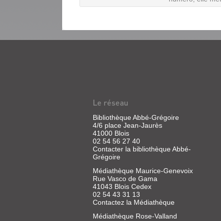
REVUE
DE
LA
BIBLIOTHÈQUE
Le réseau
NATIONALE
Bibliothèque Abbé-Grégoire
DE
4/6 place Jean-Jaurès
41000 Blois
FRANCE
02 54 56 27 40
(BNF)...
Contacter la bibliothèque Abbé-
Grégoire
Revue
|
Médiathèque Maurice-Genevoix
Angremy,
Rue Vasco de Gama
41043 Blois Cedex
Jean-
02 54 43 31 13
Pierre
Contactez la Médiathèque
|
Bibliothèque
Médiathèque Rose-Valland