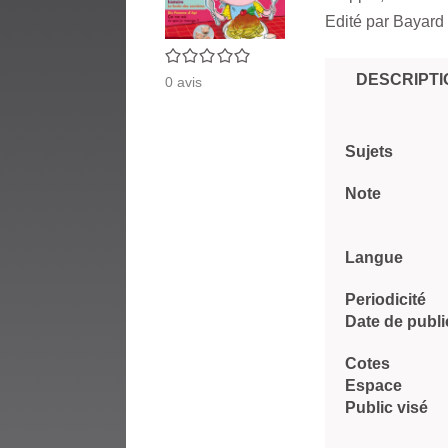
Edité par
Bayard 
0/5
DESCRIPTI
0
avis
Sujets
Note
Langue
Periodicité
Date de publi
Cotes
Espace
Public visé