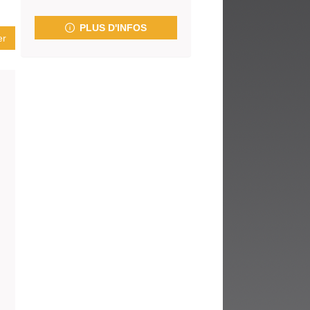
fenêtre)
PLUS D'INFOS
er