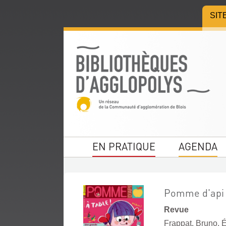
Aller
Aller
Aller
SIT
au
au
à
menu
contenu
la
recherche
EN PRATIQUE
AGENDA
Pomme d'api 
Revue
Frappat, Bruno. É