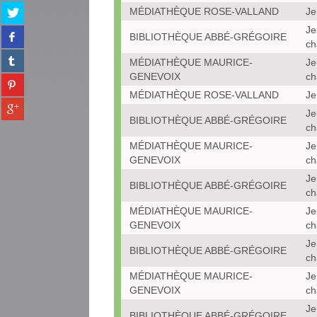
Partager
MÉDIATHÈQUE ROSE-VALLAND
Je
sur
Je
Partager
twitter
BIBLIOTHÈQUE ABBÉ-GRÉGOIRE
ch
sur
(Nouvelle
Partager
facebook
MÉDIATHÈQUE MAURICE-
Je
fenêtre)
sur
(Nouvelle
GENEVOIX
ch
Partager
tumblr
fenêtre)
sur
MÉDIATHÈQUE ROSE-VALLAND
Je
(Nouvelle
Partager
pinterest
fenêtre)
Je
sur
BIBLIOTHÈQUE ABBÉ-GRÉGOIRE
(Nouvelle
ch
gplus
fenêtre)
MÉDIATHÈQUE MAURICE-
Je
(Nouvelle
GENEVOIX
ch
fenêtre)
Je
BIBLIOTHÈQUE ABBÉ-GRÉGOIRE
ch
MÉDIATHÈQUE MAURICE-
Je
GENEVOIX
ch
Je
BIBLIOTHÈQUE ABBÉ-GRÉGOIRE
ch
MÉDIATHÈQUE MAURICE-
Je
GENEVOIX
ch
Je
BIBLIOTHÈQUE ABBÉ-GRÉGOIRE