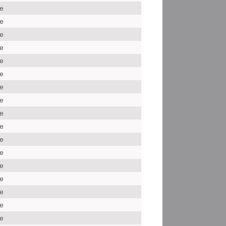
le
le
le
le
le
le
le
le
le
le
le
le
le
le
le
le
le