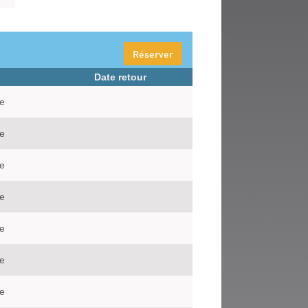
Réserver
Date retour
le
le
le
le
le
le
le