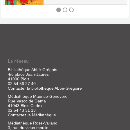
NOEL
DANS
LE
CIEL
Livre
Le réseau
|
Tallec,
Bibliothèque Abbé-Grégoire
Olivier
4/6 place Jean-Jaurès
|
41000 Blois
Desclée
02 54 56 27 40
De
Contacter la bibliothèque Abbé-Grégoire
Brouwer,
Médiathèque Maurice-Genevoix
2001
Rue Vasco de Gama
(Petite
41043 Blois Cedex
collection
02 54 43 31 13
clé)
Contactez la Médiathèque
Permet
Médiathèque Rose-Valland
de
3, rue du vieux moulin
mieux