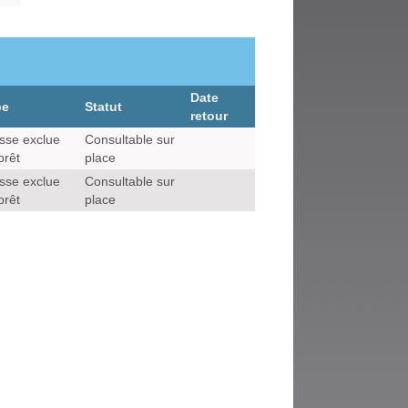
Date
pe
Statut
retour
sse exclue
Consultable sur
prêt
place
sse exclue
Consultable sur
prêt
place