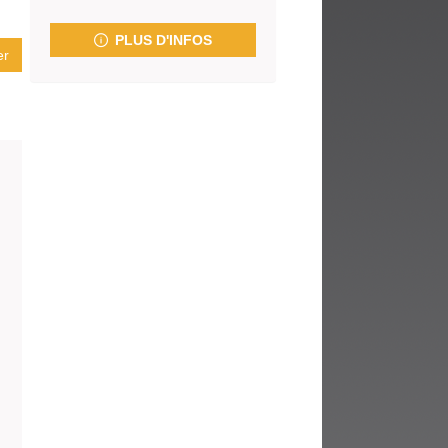
fenêtre)
PLUS D'INFOS
er