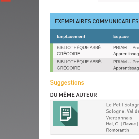
sur
(Nouvelle
gplus
fenêtre)
(Nouvelle
fenêtre)
EXEMPLAIRES COMMUNICABLES
Emplacement
Espace
Exemplaires
BIBLIOTHÈQUE ABBÉ-
PRIAM -- Pre
communicables
GRÉGOIRE
Apprentissag
sur
BIBLIOTHÈQUE ABBÉ-
PRIAM -- Pre
place
GRÉGOIRE
Apprentissag
Suggestions
DU MÊME AUTEUR
Le Petit Solog
Sologne, Val de
Vierzonnais
Hel, C. | Revue 
Romorantin