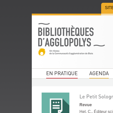
Aller
Aller
Aller
SIT
au
au
à
menu
contenu
la
recherche
EN PRATIQUE
AGENDA
Le Petit Sologn
Revue
Hel, C.. Éditeur sc