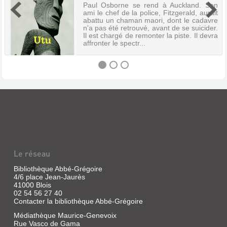
Paul Osborne se rend à Auckland. Son
ami le chef de la police, Fitzgerald, aurait
abattu un chaman maori, dont le cadavre
n'a pas été retrouvé, avant de se suicider.
Il est chargé de remonter la piste. Il devra
affronter le spectr...
UTU
Livre
|
Férey,
Caryl
|
Le réseau
Gallimard,
2004
Bibliothèque Abbé-Grégoire
(Série
4/6 place Jean-Jaurès
noire)
41000 Blois
02 54 56 27 40
Paul
Contacter la bibliothèque Abbé-Grégoire
Osborne
se
Médiathèque Maurice-Genevoix
rend
Rue Vasco de Gama
à