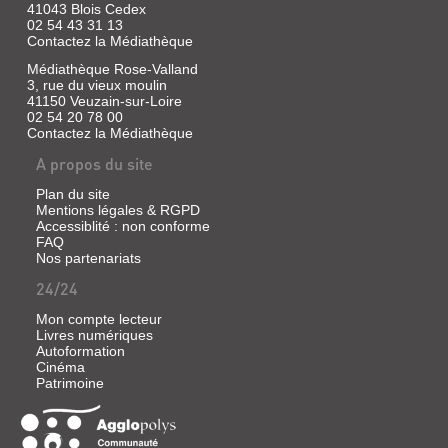
41043 Blois Cedex
Auckland.
02 54 43 31 13
Son
Contactez la Médiathèque
ami
le
Médiathèque Rose-Valland
chef
3, rue du vieux moulin
de
41150 Veuzain-sur-Loire
la
police,
02 54 20 78 00
Fitzgerald,
Contactez la Médiathèque
aurait
A propos du site
abattu
un
chaman
Plan du site
maori,
Mentions légales & RGPD
dont
Accessiblité : non conforme
le
FAQ
cadavre
Nos partenariats
n'a
pas
24/24
été
retrouvé,
Mon compte lecteur
avant
Livres numériques
de
Autoformation
se
Cinéma
suicider.
Patrimoine
Il
est
chargé
de
remonter