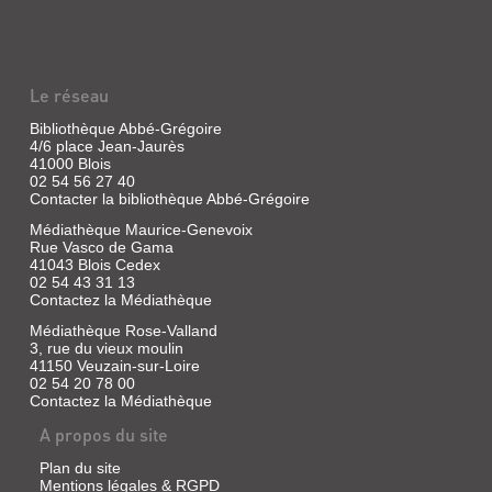
ET
CELESTINE
...
ET
Le réseau
NOUS
Bibliothèque Abbé-Grégoire
Livre
4/6 place Jean-Jaurès
|
41000 Blois
Vincent,
02 54 56 27 40
Gabrielle
Contacter la bibliothèque Abbé-Grégoire
|
Duculot,
Médiathèque Maurice-Genevoix
Rue Vasco de Gama
1990
41043 Blois Cedex
(Les
02 54 43 31 13
Albums
Contactez la Médiathèque
duculot)
Médiathèque Rose-Valland
3, rue du vieux moulin
41150 Veuzain-sur-Loire
02 54 20 78 00
LE
Contactez la Médiathèque
PATCHWORK
A propos du site
Livre
|
Plan du site
Vincent,
Mentions légales & RGPD