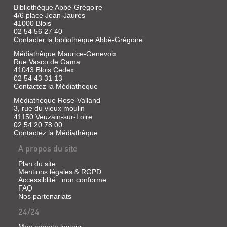
Villette,
Bibliothèque Abbé-Grégoire
Max
4/6 place Jean-Jaurès
et
41000 Blois
Irmgard
02 54 56 27 40
|
Contacter la bibliothèque Abbé-Grégoire
Imprimerie
Médiathèque Maurice-Genevoix
de
Rue Vasco de Gama
la
41043 Blois Cedex
préfecture
02 54 43 31 13
J.P.
Contactez la Médiathèque
Jacob,
Médiathèque Rose-Valland
1809
3, rue du vieux moulin
41150 Veuzain-sur-Loire
02 54 20 78 00
Contactez la Médiathèque
PROCES-
A propos du site
VERBAL
DES
Plan du site
Mentions légales & RGPD
SÉANCES
Accessiblité : non conforme
DU
FAQ
Nos partenariats
CONSEIL
GÉNÉRAL
24/24
DU