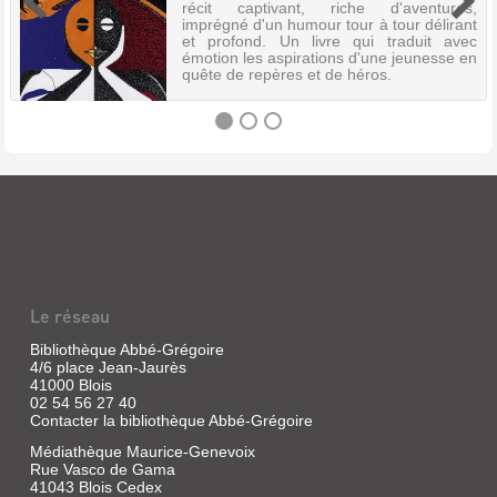
récit captivant, riche d'aventures,
imprégné d'un humour tour à tour délirant
et profond. Un livre qui traduit avec
émotion les aspirations d'une jeunesse en
quête de repères et de héros.
BLEU-
BLANC-
ROUGE
Livre
|
Le réseau
Mabanckou,
Alain
Bibliothèque Abbé-Grégoire
|
4/6 place Jean-Jaurès
Présence
41000 Blois
africaine,
02 54 56 27 40
1998
Contacter la bibliothèque Abbé-Grégoire
Alain
Médiathèque Maurice-Genevoix
Mabanckou
Rue Vasco de Gama
nous
41043 Blois Cedex
entraîne