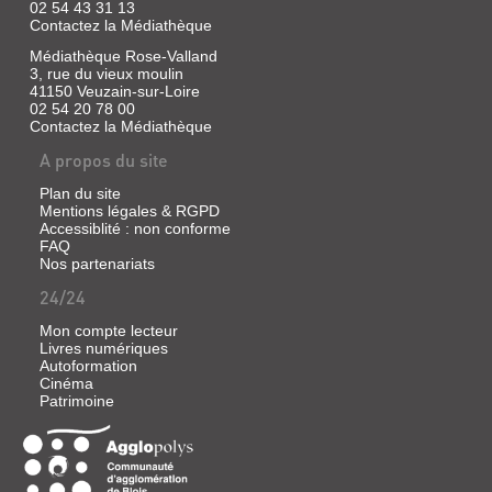
dans
02 54 43 31 13
un
Contactez la Médiathèque
récit
Médiathèque Rose-Valland
captivant,
riche
3, rue du vieux moulin
d'aventures,
41150 Veuzain-sur-Loire
imprégné
02 54 20 78 00
d'un
Contactez la Médiathèque
humour
tour
A propos du site
à
tour
Plan du site
délirant
Mentions légales & RGPD
et
Accessiblité : non conforme
profond.
FAQ
Un
Nos partenariats
livre
qui
24/24
traduit
avec
Mon compte lecteur
émotion
Livres numériques
les
Autoformation
aspirations
Cinéma
d'une
Patrimoine
jeunesse
en
quête
de
repères
et