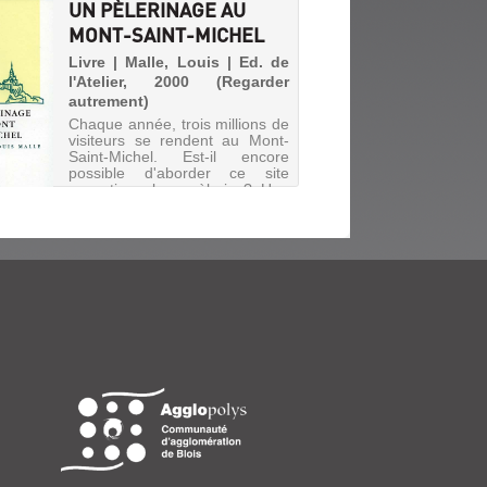
UN PÈLERINAGE AU
MONT-SAINT-MICHEL
Livre | Malle, Louis | Ed. de
l'Atelier, 2000 (Regarder
autrement)
Chaque année, trois millions de
visiteurs se rendent au Mont-
Saint-Michel. Est-il encore
possible d'aborder ce site
exceptionnel en pèlerin ? Une
approche inédite du site : en
invitant le lecteur à arpenter les
abords du Mont et à...