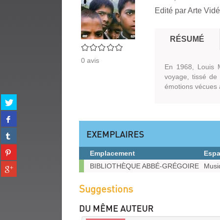
Edité par
Arte Vid
RÉSUMÉ
0/5
0
avis
En 1968, Louis M
voyage, tissé de
émotions vécues 
Partager
sur
Partager
twitter
sur
(Nouvelle
EXEMPLAIRES
Partager
facebook
fenêtre)
sur
(Nouvelle
Partager
tumblr
Emplacement
Esp
fenêtre)
sur
(Nouvelle
Exemplaires
Partager
BIBLIOTHÈQUE ABBÉ-GRÉGOIRE
Musi
pinterest
fenêtre)
sur
(Nouvelle
gplus
Suggestions
fenêtre)
(Nouvelle
fenêtre)
DU MÊME AUTEUR