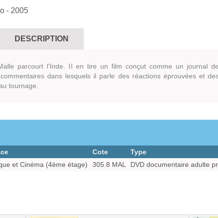
éo
- 2005
DESCRIPTION
alle parcourt l'Inde. Il en tire un film conçut comme un journal d
 commentaires dans lesquels il parle des réactions éprouvées et de
au tournage.
ace
Cote
Type
que et Cinéma (4ème étage)
305.8 MAL
DVD documentaire adulte prê