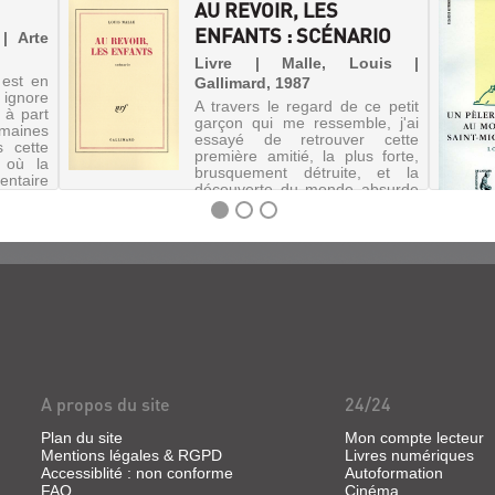
AU REVOIR, LES
ENFANTS : SCÉNARIO
| Arte
Livre | Malle, Louis |
 est en
Gallimard, 1987
ignore
A travers le regard de ce petit
 à part
garçon qui me ressemble, j'ai
emaines
essayé de retrouver cette
s cette
première amitié, la plus forte,
e où la
brusquement détruite, et la
taire
découverte du monde absurde
...
des adultes avec sa violence et
ses préjugés".
A propos du site
24/24
Plan du site
Mon compte lecteur
Mentions légales & RGPD
Livres numériques
Accessiblité : non conforme
Autoformation
FAQ
Cinéma