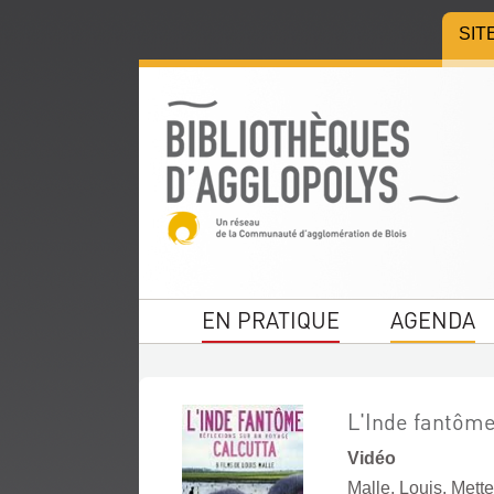
Aller
Aller
Aller
SIT
au
au
à
menu
contenu
la
recherche
EN PRATIQUE
AGENDA
L'Inde fantôme
Vidéo
Malle, Louis. Mett