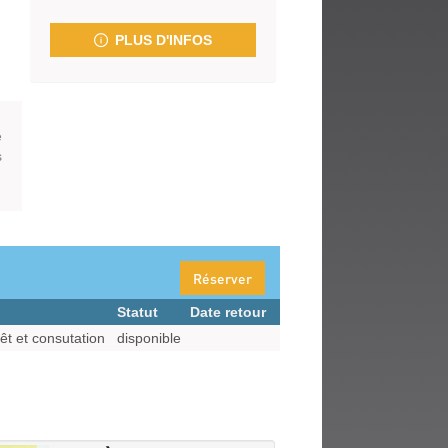
fenêtre)
PLUS D'INFOS
e
s
Réserver
Statut
Date retour
t et consutation
disponible