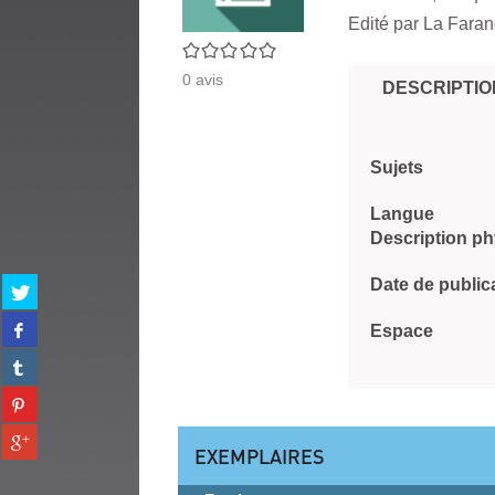
Edité par
La Faran
0/5
0
avis
DESCRIPTIO
Sujets
Langue
Description p
Date de public
Partager
sur
Partager
twitter
Espace
sur
(Nouvelle
Partager
facebook
fenêtre)
sur
(Nouvelle
Partager
tumblr
fenêtre)
sur
(Nouvelle
Partager
pinterest
fenêtre)
EXEMPLAIRES
sur
(Nouvelle
gplus
fenêtre)