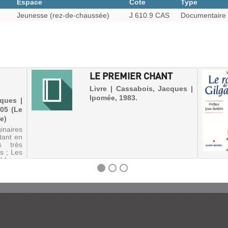
Espace
Cote
Type
Jeunesse (rez-de-chaussée)
J 610.9 CAS
Documentaire 
LE PREMIER CHANT
Livre | Cassabois, Jacques |
Ipomée, 1983.
cques |
05 (Le
e)
naires
tant en
s très
es ; Les
blanc ;
amine ;
terrain