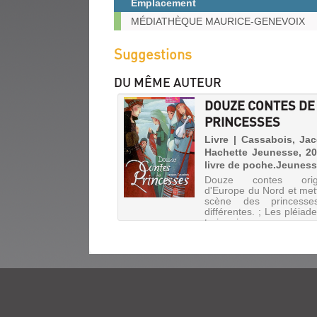
Emplacement
(Nouvelle
fenêtre)
Exemplaires
MÉDIATHÈQUE MAURICE-GENEVOIX
Suggestions
DU MÊME AUTEUR
DOUZE CONTES DE
PRINCESSES
Livre | Cassabois, Ja
Hachette Jeunesse, 20
livre de poche.Jeuness
Douze contes origi
d'Europe du Nord et met
scène des princesse
différentes. ; Les pléiad
trois princesses au pays 
La vache Bukolla et la g
La princesse dans le sou
; Prodige ; Le p...
LE