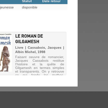
Statut
Date retour
jeunesse
disponible
LE ROMAN DE
GILGAMESH
Livre | Cassabois, Jacques |
Albin Michel, 1998
Faisant oeuvre de romancier,
Jacques Cassabois restitue
l'histoire et la quête de
Gilgamesh en termes simples
et transparents. On y retrouve
ce qui fonde les mythes,
l'homme face à l'injustice
divine, sa quête d'un trésor qu'il
po...