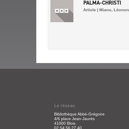
PALMA-CHRISTI
Article | Miano, Léonor
L'INTÉRIEUR
DE
LA
NUIT
Le réseau
:
Bibliothèque Abbé-Grégoire
1
4/6 place Jean-Jaurès
41000 Blois
:
02 54 56 27 40