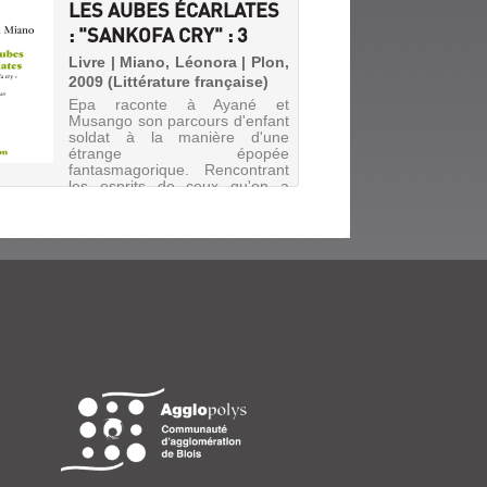
LES AUBES ÉCARLATES
: "SANKOFA CRY" : 3
Livre | Miano, Léonora | Plon,
2009 (Littérature française)
Epa raconte à Ayané et
Musango son parcours d'enfant
soldat à la manière d'une
étrange épopée
fantasmagorique. Rencontrant
les esprits de ceux qu'on a
massacrés lors de tragédies
passées, Epa bouleverse son
destin et cherche inlas...