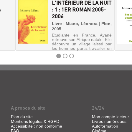
L'INTÉRIEUR DE LA NUIT
: 1 : 1ER ROMAN 2005-
a
2006
Livre | Miano, Léonora | Plon,
2005
Etudiante en France, Ayané
retrouve son Afrique natale. Elle
découvre un village laissé par
les hommes partis travailler en
ville. La guerre civile gronde et,
un soir, des miliciens viennent
séquestrer des enfants pour
grossir leu...
A propos du site
24/24
Plan du site
Mon compte lecteur
Mentions légales & RGPD
Livres numériques
Accessiblité : non conforme
Autoformation
FAQ
Cinéma