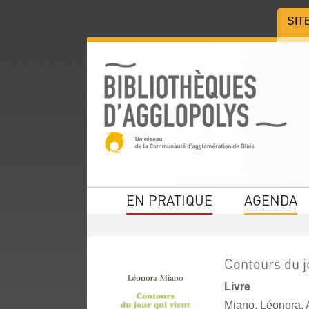
Aller
Aller
Aller
SIT
au
au
à
menu
contenu
la
recherche
EN PRATIQUE
AGENDA
Contours du jo
Livre
Miano, Léonora. 