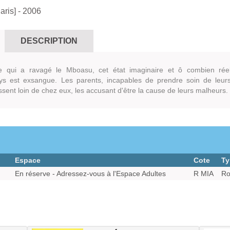
aris]
- 2006
DESCRIPTION
e qui a ravagé le Mboasu, cet état imaginaire et ô combien rée
ays est exsangue. Les parents, incapables de prendre soin de leur
ssent loin de chez eux, les accusant d'être la cause de leurs malheurs.
Espace
Cote
Ty
En réserve - Adressez-vous à l'Espace Adultes
R MIA
Ro