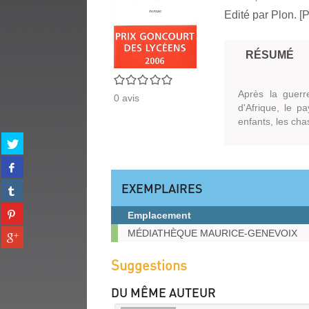
Edité par
Plon. [P
RÉSUMÉ
0/5
Après la guerr
0
avis
d'Afrique, le p
enfants, les cha
Partager
sur
Partager
twitter
sur
(Nouvelle
EXEMPLAIRES
Partager
facebook
fenêtre)
sur
(Nouvelle
Partager
tumblr
Emplacement
fenêtre)
sur
(Nouvelle
Exemplaires
Partager
MÉDIATHÈQUE MAURICE-GENEVOIX
pinterest
fenêtre)
sur
(Nouvelle
gplus
Suggestions
fenêtre)
(Nouvelle
fenêtre)
DU MÊME AUTEUR