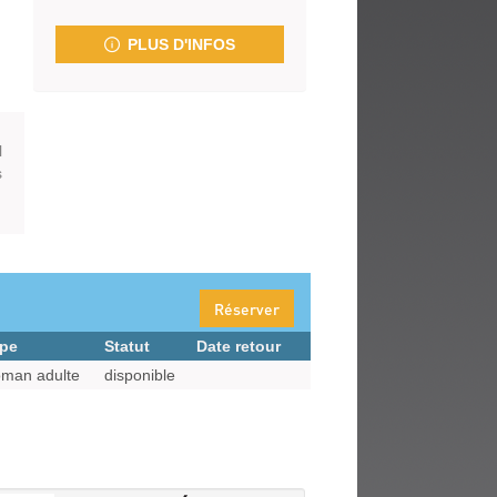
fenêtre)
PLUS D'INFOS
l
s
Réserver
pe
Statut
Date retour
man adulte
disponible