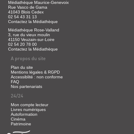
Médiathèque Maurice-Genevoix
Géant
Rue Vasco de Gama
de
41043 Blois Cedex
près
02 54 43 31 13
de
Contactez la Médiathèque
deux
mètres,
Médiathèque Rose-Valland
P'tit
3, rue du vieux moulin
Mpayipheli
41150 Veuzain-sur-Loire
a
02 54 20 78 00
été
espion
Contactez la Médiathèque
pour
A propos du site
les
Russes
lors
Plan du site
de
Mentions légales & RGPD
la
Accessiblité : non conforme
guerre
FAQ
froide.
Nos partenariats
Ancien
militant
24/24
anti-
apartheid,
Mon compte lecteur
il
Livres numériques
s'est
Autoformation
retrouvé
Cinéma
sans
Patrimoine
emploi
après