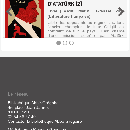
D'ATATÜRK [2]
Livre | Arditi, Metin | Grasset, 2025
(Littérature française)
Cible des opposants au régime laïc turc,
l'ancien champion de lutte Gülgül est
contraint de fuir le pays. Il est chargé
d'une mission secrète par Atatürk,
rapporter tout ce qui se trame en Suisse.
Commence pour lui une double vie,...
LA
TRILOGIE
DE
CONSTANTINOPLE.
L'ESPION
Le réseau
D'ATATÜRK
[2]
Bibliothèque Abbé-Grégoire
4/6 place Jean-Jaurès
Livre
41000 Blois
|
02 54 56 27 40
Arditi,
Contacter la bibliothèque Abbé-Grégoire
Metin
Médiathèque Maurice-Genevoix