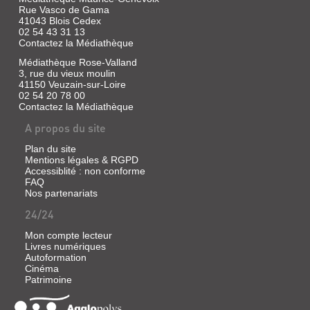
|
Rue Vasco de Gama
Grasset,
41043 Blois Cedex
2025
02 54 43 31 13
(Littérature
Contactez la Médiathèque
française)
Médiathèque Rose-Valland
Cible
3, rue du vieux moulin
des
41150 Veuzain-sur-Loire
opposants
02 54 20 78 00
au
Contactez la Médiathèque
régime
laïc
A propos du site
turc,
l'ancien
Plan du site
champion
de
Mentions légales & RGPD
lutte
Accessiblité : non conforme
Gülgül
FAQ
est
Nos partenariats
contraint
de
24/24
fuir
le
Mon compte lecteur
pays.
Livres numériques
Il
Autoformation
est
Cinéma
chargé
Patrimoine
d'une
mission
secrète