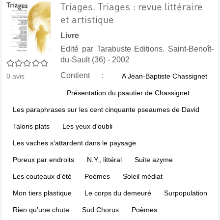
Triages. Triages : revue littéraire
et artistique
Livre
Edité par
Tarabuste Editions. Saint-Benoît-
du-Sault (36)
- 2002
0/5
Contient :
A Jean-Baptiste Chassignet
0
avis
Présentation du psautier de Chassignet
Les paraphrases sur les cent cinquante pseaumes de David
Talons plats
Les yeux d'oubli
Les vaches s'attardent dans le paysage
Poreux par endroits
N.Y., littéral
Suite azyme
Les couteaux d'été
Poèmes
Soleil médiat
Mon tiers plastique
Le corps du demeuré
Surpopulation
Rien qu'une chute
Sud Chorus
Poèmes