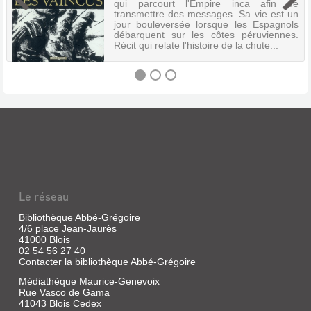
qui parcourt l'Empire inca afin de
transmettre des messages. Sa vie est un
jour bouleversée lorsque les Espagnols
débarquent sur les côtes péruviennes.
Récit qui relate l'histoire de la chute...
LES
VAINCUS
Livre
|
Duchazeau,
Frantz
Le réseau
|
Dargaud,
Bibliothèque Abbé-Grégoire
4/6 place Jean-Jaurès
2007
41000 Blois
Apoo
02 54 56 27 40
est
Contacter la bibliothèque Abbé-Grégoire
un
chasqui,
Médiathèque Maurice-Genevoix
un
Rue Vasco de Gama
messager
41043 Blois Cedex
royal