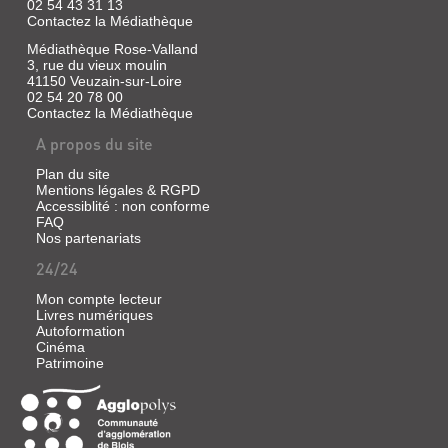
02 54 43 31 13
qui
Contactez la Médiathèque
parcourt
l'Empire
Médiathèque Rose-Valland
inca
3, rue du vieux moulin
afin
41150 Veuzain-sur-Loire
de
02 54 20 78 00
transmettre
Contactez la Médiathèque
des
messages.
A propos du site
Sa
vie
est
Plan du site
un
Mentions légales & RGPD
jour
Accessiblité : non conforme
bouleversée
FAQ
lorsque
Nos partenariats
les
Espagnols
24/24
débarquent
sur
Mon compte lecteur
les
Livres numériques
côtes
Autoformation
péruviennes.
Cinéma
Récit
Patrimoine
qui
relate
l'histoire
de
la
chute...