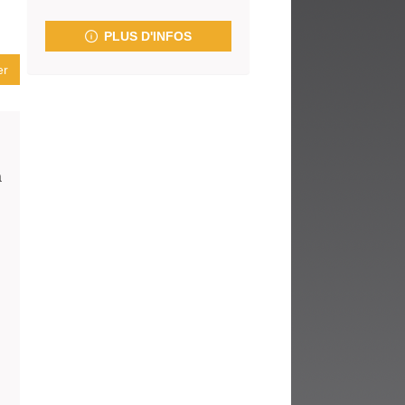
fenêtre)
PLUS D'INFOS
er
a