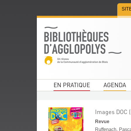
Aller
Aller
Aller
SIT
au
au
à
menu
contenu
la
recherche
EN PRATIQUE
AGENDA
Images DOC (
Revue
Ruffenach, Pasca