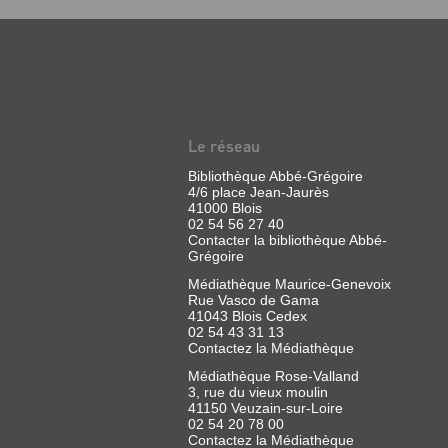
activités et des mi
situation. ©Electre 2023
YOUPI
(REVUE)
:
DOC
Le réseau
Revue
Bibliothèque Abbé-Grégoire
|
4/6 place Jean-Jaurès
Ruffenach,
41000 Blois
02 54 56 27 40
Pascal
Contacter la bibliothèque Abbé-
|
Grégoire
Bayard
Presse
Médiathèque Maurice-Genevoix
Rue Vasco de Gama
41043 Blois Cedex
02 54 43 31 13
Contactez la Médiathèque
Médiathèque Rose-Valland
LE
3, rue du vieux moulin
41150 Veuzain-sur-Loire
MONDE
02 54 20 78 00
DE
Contactez la Médiathèque