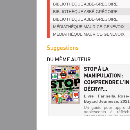
BIBLIOTHÈQUE ABBÉ-GRÉGOIRE
BIBLIOTHÈQUE ABBÉ-GRÉGOIRE
BIBLIOTHÈQUE ABBÉ-GRÉGOIRE
MÉDIATHÈQUE MAURICE-GENEVOIX
MÉDIATHÈQUE MAURICE-GENEVOIX
Suggestions
DU MÊME AUTEUR
STOP À LA
MANIPULATION :
COMPRENDRE L'IN
DÉCRYP...
Livre | Farinella, Rose-
Bayard Jeunesse, 2021
Un guide pour apprend
adolescents à réfléch
informations qu'ils reçoi
à en faire le tri pour ap
à reconnaître et décryp
infox. Avec des qui