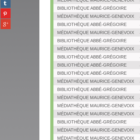
MÉDIATHÈQUE MAURICE-GENEVOIX
Partager
facebook
fenêtre)
sur
BIBLIOTHÈQUE ABBÉ-GRÉGOIRE
(Nouvelle
Partager
tumblr
fenêtre)
MÉDIATHÈQUE MAURICE-GENEVOIX
sur
(Nouvelle
Partager
pinterest
BIBLIOTHÈQUE ABBÉ-GRÉGOIRE
fenêtre)
sur
(Nouvelle
MÉDIATHÈQUE MAURICE-GENEVOIX
gplus
fenêtre)
BIBLIOTHÈQUE ABBÉ-GRÉGOIRE
(Nouvelle
fenêtre)
MÉDIATHÈQUE MAURICE-GENEVOIX
BIBLIOTHÈQUE ABBÉ-GRÉGOIRE
BIBLIOTHÈQUE ABBÉ-GRÉGOIRE
BIBLIOTHÈQUE ABBÉ-GRÉGOIRE
MÉDIATHÈQUE MAURICE-GENEVOIX
BIBLIOTHÈQUE ABBÉ-GRÉGOIRE
MÉDIATHÈQUE MAURICE-GENEVOIX
MÉDIATHÈQUE MAURICE-GENEVOIX
MÉDIATHÈQUE MAURICE-GENEVOIX
BIBLIOTHÈQUE ABBÉ-GRÉGOIRE
MÉDIATHÈQUE MAURICE-GENEVOIX
MÉDIATHÈQUE MAURICE-GENEVOIX