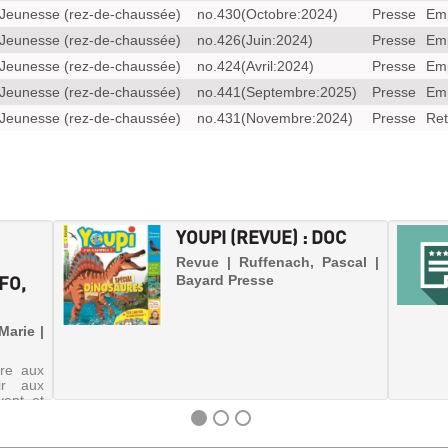
Jeunesse (rez-de-chaussée)
no.430(Octobre:2024)
Presse
Em
Jeunesse (rez-de-chaussée)
no.426(Juin:2024)
Presse
Em
Jeunesse (rez-de-chaussée)
no.424(Avril:2024)
Presse
Em
Jeunesse (rez-de-chaussée)
no.441(Septembre:2025)
Presse
Em
Jeunesse (rez-de-chaussée)
no.431(Novembre:2024)
Presse
Ret
YOUPI (REVUE) : DOC
Revue | Ruffenach, Pascal |
FO,
Bayard Presse
Marie |
re aux
ir aux
vent et
prendre
ter les
z, des