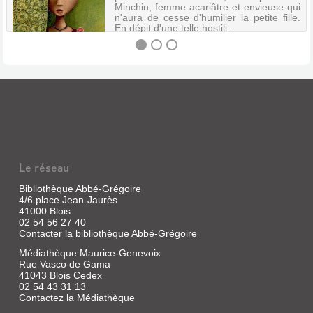
Minchin, femme acariâtre et envieuse qui
n'aura de cesse d'humilier la petite fille.
En dépit d'une telle hostili...
UNE
PETITE
PRINCESSE
Livre
|
Le réseau
Burnett,
Frances
Bibliothèque Abbé-Grégoire
Hodgson
4/6 place Jean-Jaurès
|
41000 Blois
Hachette
02 54 56 27 40
jeunesse,
Contacter la bibliothèque Abbé-Grégoire
2006
Médiathèque Maurice-Genevoix
(Le
Rue Vasco de Gama
livre
41043 Blois Cedex
de
02 54 43 31 13
poche
Contactez la Médiathèque
jeunesse)