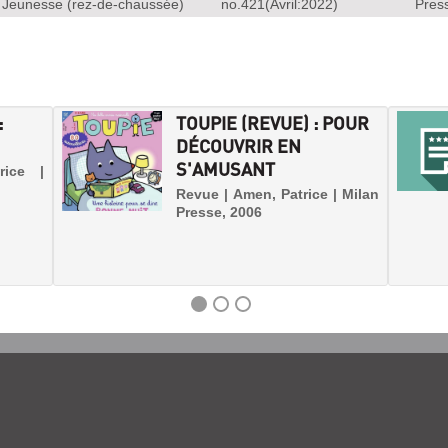
Jeunesse (rez-de-chaussée)
no.421(Avril:2022)
Pres
:
TOUPIE (REVUE) : POUR
DÉCOUVRIR EN
S'AMUSANT
rice |
Revue | Amen, Patrice | Milan
Presse, 2006