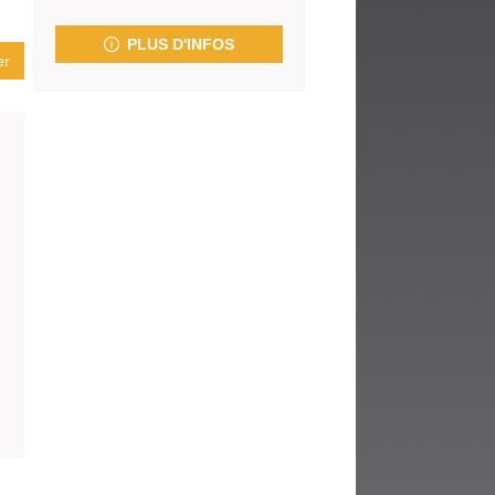
fenêtre)
PLUS D'INFOS
er