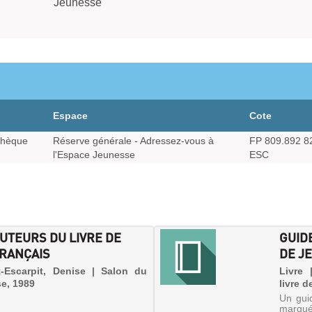
Jeunesse
Espace
Cote
thèque
Réserve générale - Adressez-vous à
FP 809.892 8
l'Espace Jeunesse
ESC
AUTEURS DU LIVRE DE
GUID
RANÇAIS
DE J
-Escarpit, Denise | Salon du
Livre 
se, 1989
livre 
Un guid
marqué