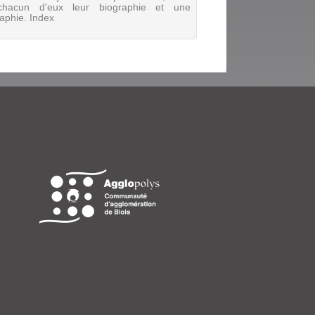
chacun d'eux leur biographie et une
raphie. Index