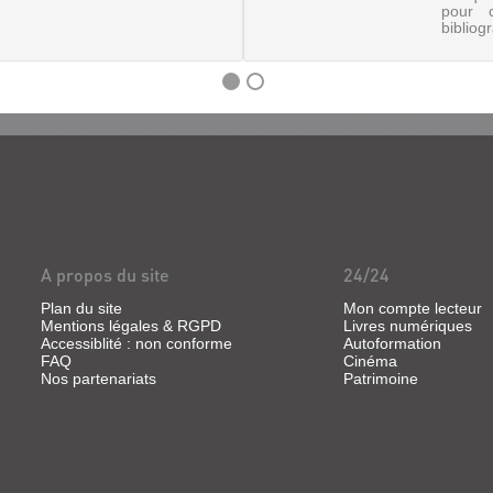
pour 
bibliog
A propos du site
24/24
Plan du site
Mon compte lecteur
Mentions légales & RGPD
Livres numériques
Accessiblité : non conforme
Autoformation
FAQ
Cinéma
Nos partenariats
Patrimoine