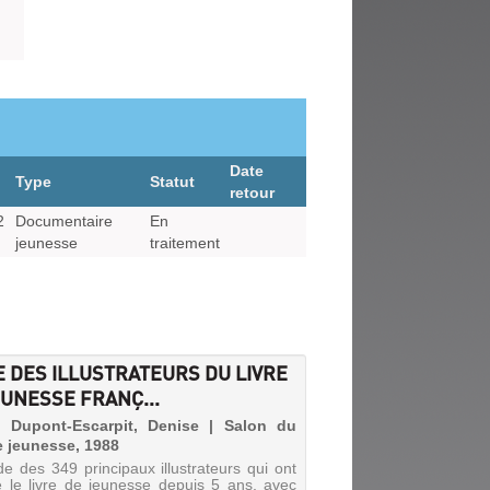
Date
Type
Statut
retour
2
Documentaire
En
jeunesse
traitement
E DES ILLUSTRATEURS DU LIVRE
EUNESSE FRANÇ...
| Dupont-Escarpit, Denise | Salon du
de jeunesse, 1988
e des 349 principaux illustrateurs qui ont
 le livre de jeunesse depuis 5 ans, avec