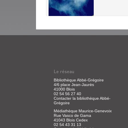
GUIDE
DES
AUTEURS
DU
Le réseau
LIVRE
Bibliothèque Abbé-Grégoire
DE
4/6 place Jean-Jaurès
41000 Blois
JEUNESSE
02 54 56 27 40
FRANÇAIS
Contacter la bibliothèque Abbé-
Grégoire
Livre
|
Médiathèque Maurice-Genevoix
Dupont-
Rue Vasco de Gama
41043 Blois Cedex
Escarpit,
02 54 43 31 13
Denise