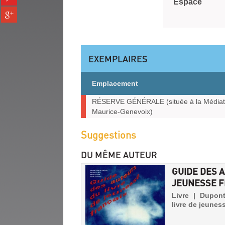
fenêtre)
Espace
sur
(Nouvelle
Partager
pinterest
fenêtre)
sur
(Nouvelle
gplus
fenêtre)
(Nouvelle
fenêtre)
EXEMPLAIRES
Emplacement
Exemplaires
RÉSERVE GÉNÉRALE (située à la Média
Maurice-Genevoix)
Suggestions
DU MÊME AUTEUR
GUIDE DES 
JEUNESSE F
Livre | Dupont
livre de jeunes