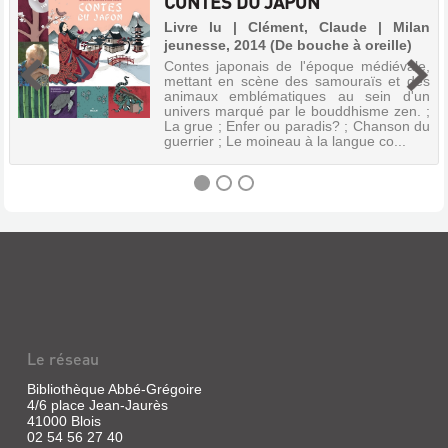
CONTES DU JAPON
Livre lu | Clément, Claude | Milan
jeunesse, 2014 (De bouche à oreille)
Contes japonais de l'époque médiévale,
mettant en scène des samouraïs et des
animaux emblématiques au sein d'un
univers marqué par le bouddhisme zen. ;
La grue ; Enfer ou paradis? ; Chanson du
guerrier ; Le moineau à la langue co...
CONTES
DU
JAPON
Livre
lu
Le réseau
|
Clément,
Bibliothèque Abbé-Grégoire
Claude
4/6 place Jean-Jaurès
|
41000 Blois
Milan
02 54 56 27 40