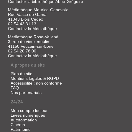
jeunesse,
Contacter la bibliothèque Abbé-Grégoire
2014
Médiathèque Maurice-Genevoix
(De
Rue Vasco de Gama
bouche
41043 Blois Cedex
à
02 54 43 31 13
oreille)
Contactez la Médiathèque
Contes
Médiathèque Rose-Valland
japonais
de
3, rue du vieux moulin
l'époque
41150 Veuzain-sur-Loire
médiévale,
02 54 20 78 00
mettant
Contactez la Médiathèque
en
scène
A propos du site
des
samouraïs
Plan du site
et
Mentions légales & RGPD
des
Accessiblité : non conforme
animaux
FAQ
emblématiques
Nos partenariats
au
sein
24/24
d'un
univers
Mon compte lecteur
marqué
Livres numériques
par
Autoformation
le
Cinéma
bouddhisme
Patrimoine
zen.