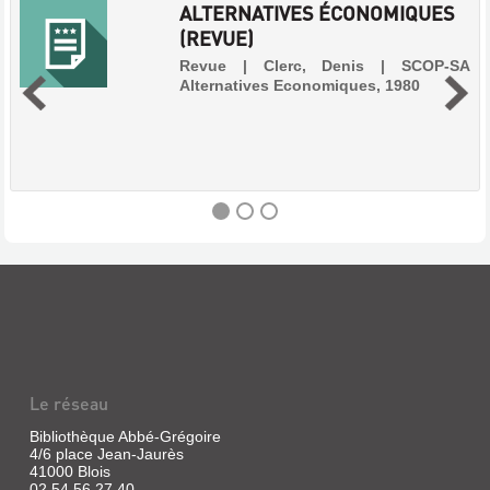
ALTERNATIVES ÉCONOMIQUES
(REVUE)
Revue | Clerc, Denis | SCOP-SA
Alternatives Economiques, 1980
ALTERNATIVES
ÉCONOMIQUES
(REVUE)
Revue
|
Le réseau
Clerc,
Denis
Bibliothèque Abbé-Grégoire
|
4/6 place Jean-Jaurès
SCOP-
41000 Blois
SA
02 54 56 27 40