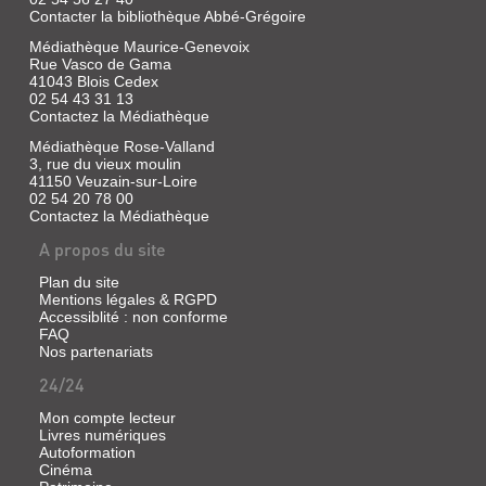
Alternatives
Contacter la bibliothèque Abbé-Grégoire
Economiques,
Médiathèque Maurice-Genevoix
1980
Rue Vasco de Gama
41043 Blois Cedex
02 54 43 31 13
Contactez la Médiathèque
LA
Médiathèque Rose-Valland
FRANCE
3, rue du vieux moulin
DES
41150 Veuzain-sur-Loire
02 54 20 78 00
TRAVAILLEURS
Contactez la Médiathèque
PAUVRES
A propos du site
Livre
|
Plan du site
Clerc,
Mentions légales & RGPD
Accessiblité : non conforme
Denis
FAQ
|
Nos partenariats
Grasset,
2008
24/24
(Mondes
vécus)
Mon compte lecteur
Livres numériques
On
Autoformation
a
Cinéma
longtemps