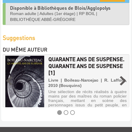
Disponible à Bibliothèques de Blois/Agglopolys
Roman adulte
|
Adultes (1er étage)
|
RP BOIL
|
BIBLIOTHÈQUE ABBÉ-GRÉGOIRE
Suggestions
DU MÊME AUTEUR
QUARANTE ANS DE SUSPENSE.
QUARANTE ANS DE SUSPENSE
[1]
Livre | Boileau-Narcejac | R. Laffont,
2010 (Bouquins)
Une sélection de récits réalisés à quatre
mains par des maîtres du roman policier
français, mettant en scène des
personnages issus du petit peuple, en
adoptant toujours un point de vue
original, celui de la victime ou celui du
cou...