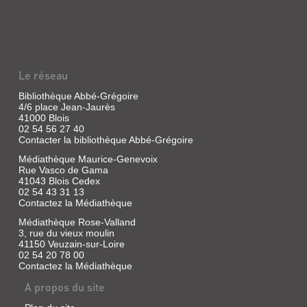
QUARANTE
ANS
DE
SUSPENSE.
QUARANTE
Le réseau
ANS
DE
Bibliothèque Abbé-Grégoire
4/6 place Jean-Jaurès
SUSPENSE
41000 Blois
[1]
02 54 56 27 40
Contacter la bibliothèque Abbé-Grégoire
Livre
|
Médiathèque Maurice-Genevoix
Boileau-
Rue Vasco de Gama
41043 Blois Cedex
Narcejac
02 54 43 31 13
|
Contactez la Médiathèque
R.
Laffont,
Médiathèque Rose-Valland
2010
3, rue du vieux moulin
(Bouquins)
41150 Veuzain-sur-Loire
02 54 20 78 00
Une
Contactez la Médiathèque
sélection
de
A propos du site
récits
réalisés