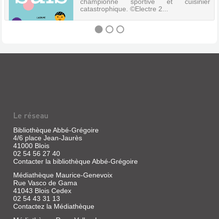
championne sportive et cuisinier
catastrophique. ©Electre 2...
JE
SUIS
Livre
|
Dall'Ava,
Caroline
Le réseau
|
Agrume,
Bibliothèque Abbé-Grégoire
4/6 place Jean-Jaurès
2020
41000 Blois
(Jeunesse)
02 54 56 27 40
Par
Contacter la bibliothèque Abbé-Grégoire
un
jeu
Médiathèque Maurice-Genevoix
de
Rue Vasco de Gama
découpes,
41043 Blois Cedex
les
02 54 43 31 13
personnages
Contactez la Médiathèque
changent
de