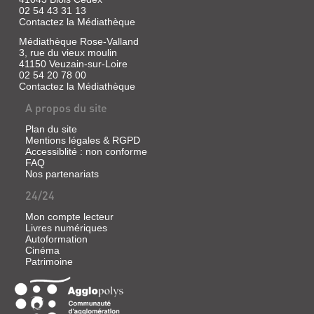
Rowling,
02 54 43 31 13
J.K.
Contactez la Médiathèque
|
Bloomsbury,
Médiathèque Rose-Valland
3, rue du vieux moulin
1999
41150 Veuzain-sur-Loire
Après
02 54 20 78 00
des
Contactez la Médiathèque
vacances
mouvementées
A propos du site
chez
les
Plan du site
horribles
Mentions légales & RGPD
Durdsley,
Accessiblité : non conforme
Harry
FAQ
Potter
retrouve
Nos partenariats
ses
24/24
deux
fidèles
amis,
Mon compte lecteur
Ron
Livres numériques
et
Autoformation
Hermione,
Cinéma
pour
Patrimoine
prendre
le
train
qui
les