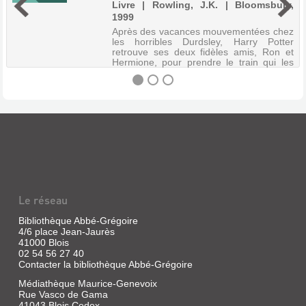
Livre | Rowling, J.K. | Bloomsbury,
1999
Après des vacances mouvementées chez
les horribles Durdsley, Harry Potter
retrouve ses deux fidèles amis, Ron et
Hermione, pour prendre le train qui les
ramène à Poudlard, l'école des sorciers.
Aux dernières nouvelles, Sirius Blac...
HARRY
POTTER.
HARRY
POTTER
AND
Le réseau
THE
PRISONER
Bibliothèque Abbé-Grégoire
4/6 place Jean-Jaurès
OF
41000 Blois
AZKABAN
02 54 56 27 40
Contacter la bibliothèque Abbé-Grégoire
[3]
Médiathèque Maurice-Genevoix
Livre
Rue Vasco de Gama
|
41043 Blois Cedex