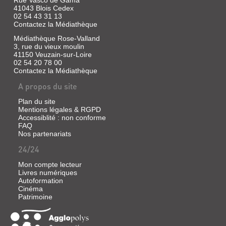
Rue Vasco de Gama
Amin,
41043 Blois Cedex
36
02 54 43 31 13
ans,
Contactez la Médiathèque
un
jeune
Médiathèque Rose-Valland
réfugié
3, rue du vieux moulin
afghan
41150 Veuzain-sur-Loire
homosexuel,
accepte
02 54 20 78 00
de
Contactez la Médiathèque
raconter
A propos du site
son
histoire.
Allongé,
Plan du site
les
Mentions légales & RGPD
yeux
Accessiblité : non conforme
clos,
FAQ
sur
Nos partenariats
une
table
24/24
recouverte
d'un
Mon compte lecteur
tissu
Livres numériques
oriental,
Autoformation
il
Cinéma
replonge
Patrimoine
dans
son
passé,
entre