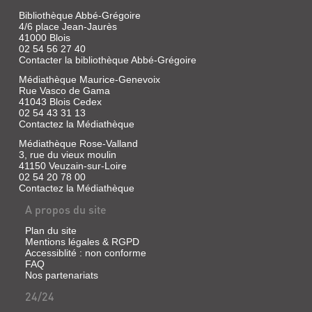
DE
Bibliothèque Abbé-Grégoire
4/6 place Jean-Jaurès
PLUME
41000 Blois
DE
02 54 56 27 40
Contacter la bibliothèque Abbé-Grégoire
JAIS
[HORS
Médiathèque Maurice-Genevoix
Rue Vasco de Gama
SÉRIE]
41043 Blois Cedex
Livre
02 54 43 31 13
Contactez la Médiathèque
|
Hunter,
Médiathèque Rose-Valland
Erin
3, rue du vieux moulin
|
41150 Veuzain-sur-Loire
Pocket
02 54 20 78 00
jeunesse,
Contactez la Médiathèque
2025
A propos du site
(Pocket
jeunesse)
Plan du site
S'il
Mentions légales & RGPD
a
Accessiblité : non conforme
toujours
FAQ
fait
Nos partenariats
preuve
de
24/24
courage