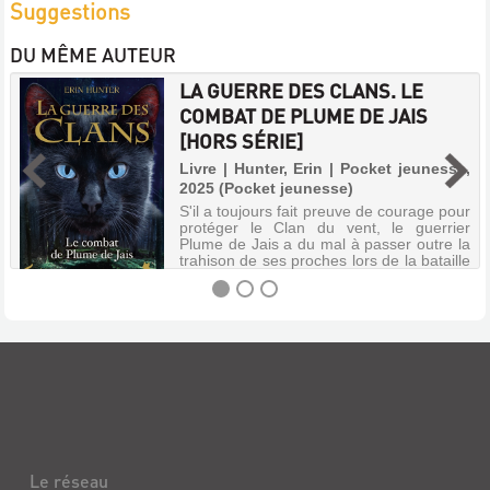
Suggestions
DU MÊME AUTEUR
LA GUERRE DES CLANS. LE
COMBAT DE PLUME DE JAIS
[HORS SÉRIE]
Livre | Hunter, Erin | Pocket jeunesse,
2025 (Pocket jeunesse)
S'il a toujours fait preuve de courage pour
protéger le Clan du vent, le guerrier
Plume de Jais a du mal à passer outre la
trahison de ses proches lors de la bataille
contre la Forêt sombre, notamment celle
de son fils Pelage de B...
LA
GUERRE
DES
CLANS.
LE
Le réseau
COMBAT