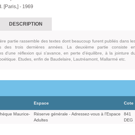
. [Paris,]
- 1969
DESCRIPTION
re partie rassemble des textes dont beaucoup furent publiés dans le
s des trois dernières années. La deuxième partie consiste e
les d'une réflexion qui s'avance, en perte d'équilibre, à la jointure d
 poétique. Etudes, enfin de Baudelaire, Lautréamont, Mallarmé etc.
Espace
Cote
hèque Maurice-
Réserve générale - Adressez-vous à l'Espace
841
Adultes
DEG