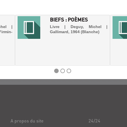
BIEFS : POÈMES
hel |
Livre | Deguy, Michel |
irmin-
Gallimard, 1964 (Blanche)
A propos du site
24/24