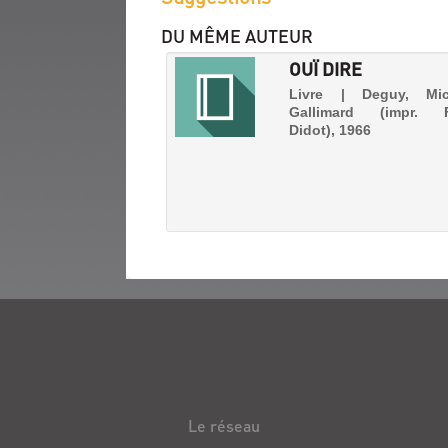
DU MÊME AUTEUR
OUÏ DIRE
Livre | Deguy, Mic
Gallimard (impr. F
Didot), 1966
BIEFS
:
POÈMES
Le réseau
Livre
|