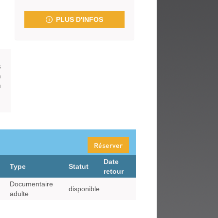
fenêtre)
PLUS D'INFOS
s
n
u
Réserver
Date
Type
Statut
retour
Documentaire
disponible
adulte