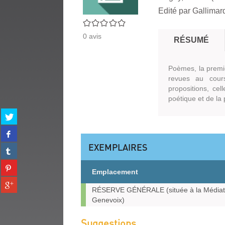
Edité par
Gallimard
0/5
0
avis
RÉSUMÉ
Poèmes, la premiè
revues au cour
propositions, cel
poétique et de la
Partager
sur
Partager
twitter
sur
(Nouvelle
EXEMPLAIRES
Partager
facebook
fenêtre)
sur
(Nouvelle
Partager
tumblr
fenêtre)
Emplacement
sur
(Nouvelle
Partager
pinterest
fenêtre)
Exemplaires
RÉSERVE GÉNÉRALE (située à la Médiat
sur
(Nouvelle
Genevoix)
gplus
fenêtre)
(Nouvelle
Suggestions
fenêtre)