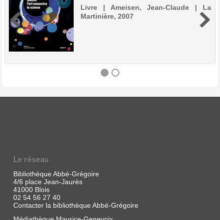
Livre | Ameisen, Jean-Claude | La
Martinière, 2007
QUAND
L'ART
RENCONTRE
LA
SCIENCE
Le réseau
Livre
|
Bibliothèque Abbé-Grégoire
Ameisen,
4/6 place Jean-Jaurès
41000 Blois
Jean-
02 54 56 27 40
Claude
Contacter la bibliothèque Abbé-Grégoire
|
La
Médiathèque Maurice-Genevoix