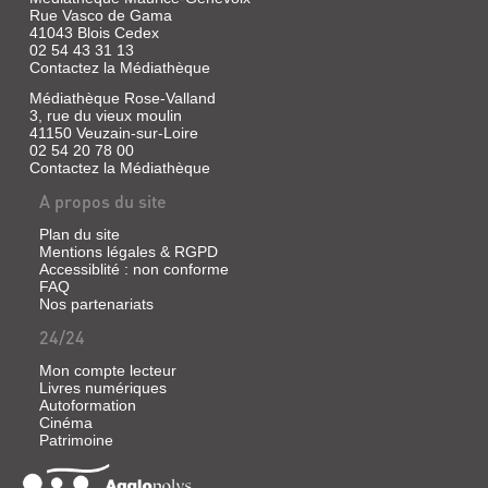
Martinière,
Rue Vasco de Gama
2007
41043 Blois Cedex
02 54 43 31 13
Contactez la Médiathèque
Médiathèque Rose-Valland
ENQUÊTE
3, rue du vieux moulin
41150 Veuzain-sur-Loire
SUR
02 54 20 78 00
LA
Contactez la Médiathèque
SEXUALITÉ
A propos du site
EN
Plan du site
FRANCE
Mentions légales & RGPD
:
Accessiblité : non conforme
PRATIQUES,
FAQ
Nos partenariats
GE...
24/24
Livre
|
Mon compte lecteur
Bajos,
Livres numériques
Nathalie
Autoformation
|
Cinéma
Découverte,
Patrimoine
2008
Les