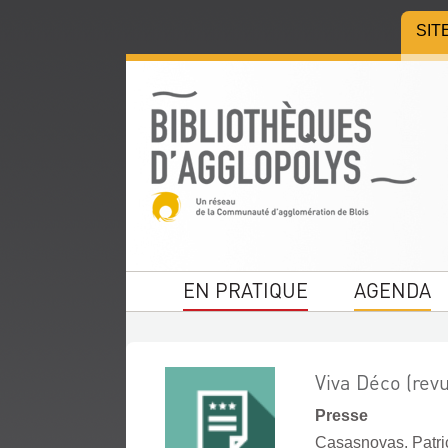
Aller
Aller
Aller
SIT
au
au
à
menu
contenu
la
recherche
EN PRATIQUE
AGENDA
Viva Déco (rev
Presse
Casasnovas, Patric