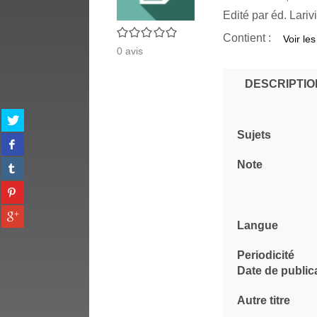
Edité par
éd. Lariv
0/5
Contient :
Voir les
0
avis
DESCRIPTIO
Partager
sur
Sujets
Partager
twitter
sur
(Nouvelle
Partager
Note
facebook
fenêtre)
sur
(Nouvelle
Partager
tumblr
fenêtre)
sur
(Nouvelle
Partager
pinterest
fenêtre)
Langue
sur
(Nouvelle
gplus
fenêtre)
(Nouvelle
Periodicité
fenêtre)
Date de public
Autre titre