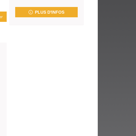
fenêtre)
PLUS D'INFOS
er