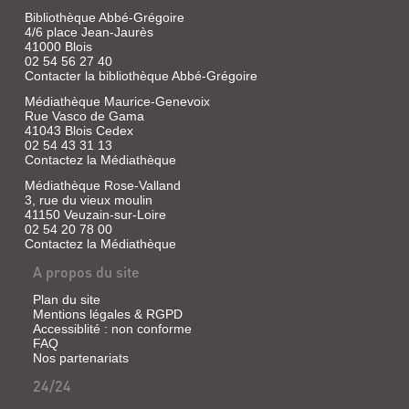
Fred
Bibliothèque Abbé-Grégoire
|
4/6 place Jean-Jaurès
Flammarion,
41000 Blois
2026
02 54 56 27 40
(Policiers,
Contacter la bibliothèque Abbé-Grégoire
thrillers)
Médiathèque Maurice-Genevoix
Le
Rue Vasco de Gama
commissaire
41043 Blois Cedex
Adamsberg
02 54 43 31 13
enquête
Contactez la Médiathèque
sur
le
Médiathèque Rose-Valland
meurtre
3, rue du vieux moulin
d'une
41150 Veuzain-sur-Loire
jeune
02 54 20 78 00
femme
ressemblant
Contactez la Médiathèque
étrangement
A propos du site
à
une
célèbre
Plan du site
actrice
Mentions légales & RGPD
hollywoodienne.
Accessiblité : non conforme
FAQ
Nos partenariats
24/24
LES