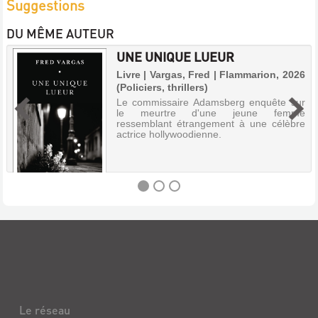
Suggestions
DU MÊME AUTEUR
UNE UNIQUE LUEUR
Livre | Vargas, Fred | Flammarion, 2026
(Policiers, thrillers)
Le commissaire Adamsberg enquête sur
le meurtre d'une jeune femme
ressemblant étrangement à une célèbre
actrice hollywoodienne.
UNE
UNIQUE
LUEUR
Livre
|
Le réseau
Vargas,