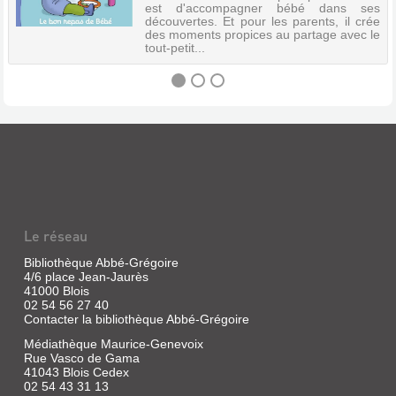
est d'accompagner bébé dans ses
découvertes. Et pour les parents, il crée
des moments propices au partage avec le
tout-petit...
PICOTI
(REVUE)
:
POUR
LES
Le réseau
BÉBÉS
DÉGOURDIS
Bibliothèque Abbé-Grégoire
4/6 place Jean-Jaurès
Revue
41000 Blois
|
02 54 56 27 40
Bélard,
Contacter la bibliothèque Abbé-Grégoire
Emilie
Médiathèque Maurice-Genevoix
|
Rue Vasco de Gama
Milan
41043 Blois Cedex
Presse
02 54 43 31 13