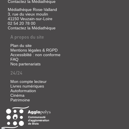
Le
Contactez la Médiathèque
magazine
Picoti
Médiathèque Rose-Valland
s'adresse
3, rue du vieux moulin
aux
41150 Veuzain-sur-Loire
bébés
02 54 20 78 00
de
Contactez la Médiathèque
9
mois
A propos du site
à
3
Plan du site
ans.
Mentions légales & RGPD
Sa
Accessiblité : non conforme
principale
FAQ
fonction
Nos partenariats
est
d'accompagner
24/24
bébé
dans
Mon compte lecteur
ses
Livres numériques
découvertes.
Autoformation
Et
Cinéma
pour
Patrimoine
les
parents,
il
crée
des
moments
propices