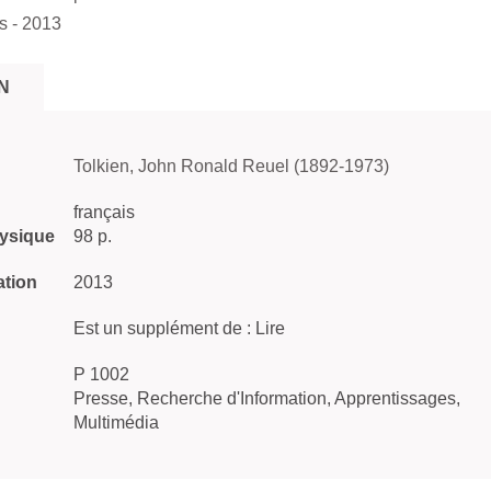
is
- 2013
N
Tolkien, John Ronald Reuel (1892-1973)
français
hysique
98 p.
ation
2013
Est un supplément de : Lire
P 1002
Presse, Recherche d'Information, Apprentissages,
Multimédia