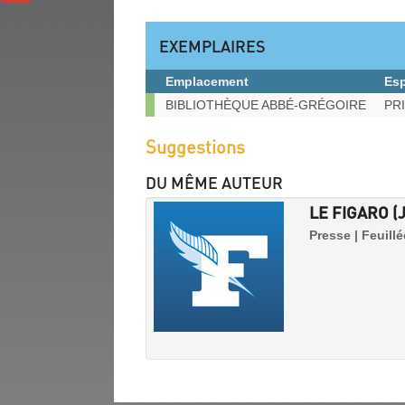
(Nouvelle
gplus
fenêtre)
(Nouvelle
EXEMPLAIRES
fenêtre)
Emplacement
Es
Exemplaires
BIBLIOTHÈQUE ABBÉ-GRÉGOIRE
PRI
Suggestions
DU MÊME AUTEUR
LE FIGARO (
Presse | Feuill