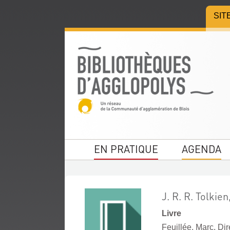
Aller
Aller
Aller
SIT
au
au
à
menu
contenu
la
recherche
EN PRATIQUE
AGENDA
J. R. R. Tolkie
Livre
Feuillée, Marc. Dir