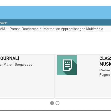
pace
AM -- Presse Recherche d'Information Apprentissages Multimédia
JOURNAL)
CLASS
MUSI
ée, Marc | Socpresse
Revue 
Fugue