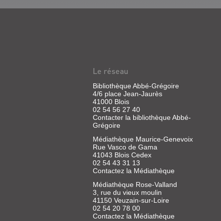
LE
FIGARO
(JOURNAL)
Le réseau
Presse
|
Bibliothèque Abbé-Grégoire
Feuillée,
4/6 place Jean-Jaurès
Marc
41000 Blois
|
02 54 56 27 40
Socpresse
Contacter la bibliothèque Abbé-
Grégoire
Médiathèque Maurice-Genevoix
Rue Vasco de Gama
41043 Blois Cedex
02 54 43 31 13
Contactez la Médiathèque
CLASSICA
(REVUE)
Médiathèque Rose-Valland
3, rue du vieux moulin
.
41150 Veuzain-sur-Loire
LE
02 54 20 78 00
Contactez la Médiathèque
MONDE