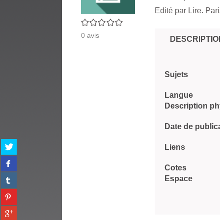
Edité par
Lire. Par
0/5
0
avis
DESCRIPTIO
Sujets
Langue
Description p
Date de public
Partager
Liens
sur
Partager
twitter
Cotes
sur
(Nouvelle
Partager
Espace
facebook
fenêtre)
sur
(Nouvelle
Partager
tumblr
fenêtre)
sur
(Nouvelle
Partager
pinterest
fenêtre)
sur