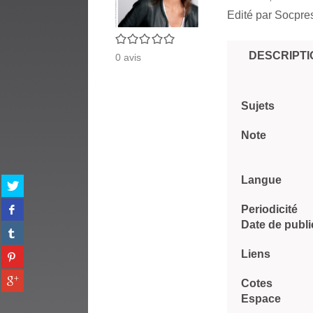
Edité par
Socpres
0/5
DESCRIPTI
0
avis
Sujets
Note
Langue
Partager
sur
Partager
twitter
Periodicité
sur
(Nouvelle
Date de publi
Partager
facebook
fenêtre)
sur
(Nouvelle
Partager
Liens
tumblr
fenêtre)
sur
(Nouvelle
Partager
pinterest
Cotes
fenêtre)
sur
(Nouvelle
Espace
gplus
fenêtre)