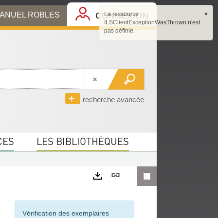
MANUEL ROBLES
CONNEXION
La ressource
×
ILSClientExceptionWasThrown n'est
pas définie.
recherche avancée
CES
LES BIBLIOTHÈQUES
Lien
permanent
Exports
(Nouvelle
Vérification des exemplaires