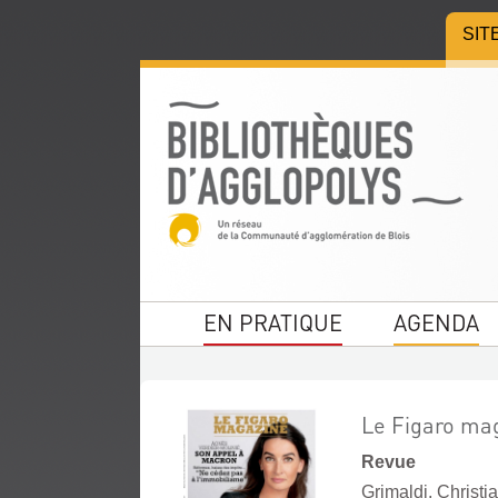
Aller
Aller
Aller
SIT
au
au
à
menu
contenu
la
recherche
EN PRATIQUE
AGENDA
Le Figaro mag
Revue
Grimaldi, Christia