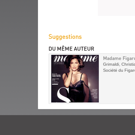
(Nouvelle
fenêtre)
Suggestions
DU MÊME AUTEUR
Madame Figaro
Grimaldi, Christi
Société du Figar