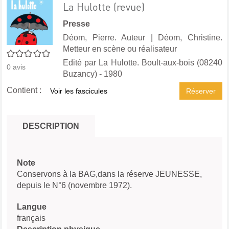
La Hulotte (revue)
Presse
Déom, Pierre. Auteur
|
Déom, Christine.
Metteur en scène ou réalisateur
0/5
Edité par
La Hulotte. Boult-aux-bois (08240
0
avis
Buzancy)
- 1980
Contient :
Voir les fascicules
Réserver
DESCRIPTION
Note
Conservons à la BAG,dans la réserve JEUNESSE,
depuis le N°6 (novembre 1972).
Langue
français