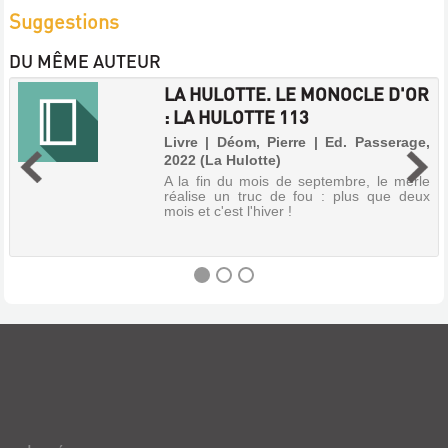
Suggestions
DU MÊME AUTEUR
LA HULOTTE. LE MONOCLE D'OR
: LA HULOTTE 113
Livre | Déom, Pierre | Ed. Passerage,
2022 (La Hulotte)
A la fin du mois de septembre, le merle
réalise un truc de fou : plus que deux
mois et c'est l'hiver !
LA
HULOTTE.
LE
MONOCLE
D'OR