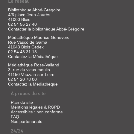
Le réseau
:
LA
Bibliothèque Abbé-Grégoire
4/6 place Jean-Jaurès
HULOTTE
41000 Blois
113
02 54 56 27 40
Contacter la bibliothèque Abbé-Grégoire
Livre
|
Médiathèque Maurice-Genevoix
Déom,
Rue Vasco de Gama
41043 Blois Cedex
Pierre
02 54 43 31 13
|
Contactez la Médiathèque
Ed.
Passerage,
Médiathèque Rose-Valland
2022
3, rue du vieux moulin
(La
41150 Veuzain-sur-Loire
02 54 20 78 00
Hulotte)
Contactez la Médiathèque
A
la
A propos du site
fin
du
Plan du site
mois
Mentions légales & RGPD
de
Accessiblité : non conforme
septembre,
FAQ
le
Nos partenariats
merle
réalise
24/24
un