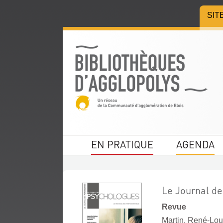
Aller
Aller
Aller
SIT
au
au
à
menu
contenu
la
recherche
EN PRATIQUE
AGENDA
Le Journal de
Revue
Martin, René-Loui