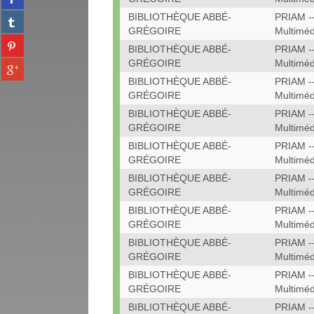
sur
(Nouvelle
BIBLIOTHÈQUE ABBÉ-
PRIAM --
Partager
facebook
fenêtre)
GRÉGOIRE
Multiméd
sur
(Nouvelle
Partager
tumblr
BIBLIOTHÈQUE ABBÉ-
PRIAM --
fenêtre)
sur
(Nouvelle
GRÉGOIRE
Multiméd
Partager
pinterest
fenêtre)
sur
BIBLIOTHÈQUE ABBÉ-
PRIAM --
(Nouvelle
gplus
GRÉGOIRE
Multiméd
fenêtre)
(Nouvelle
BIBLIOTHÈQUE ABBÉ-
PRIAM --
fenêtre)
GRÉGOIRE
Multiméd
BIBLIOTHÈQUE ABBÉ-
PRIAM --
GRÉGOIRE
Multiméd
BIBLIOTHÈQUE ABBÉ-
PRIAM --
GRÉGOIRE
Multiméd
BIBLIOTHÈQUE ABBÉ-
PRIAM --
GRÉGOIRE
Multiméd
BIBLIOTHÈQUE ABBÉ-
PRIAM --
GRÉGOIRE
Multiméd
BIBLIOTHÈQUE ABBÉ-
PRIAM --
GRÉGOIRE
Multiméd
BIBLIOTHÈQUE ABBÉ-
PRIAM --