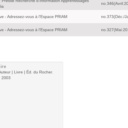
 Presse Recherche d'Information Apprentissages
no.346(Avril:2
ia
ve - Adressez-vous à l'Espace PRIAM
no.373(Déc./J
ve - Adressez-vous à l'Espace PRIAM
no.327(Mai:20
ire
Auteur | Livre | Éd. du Rocher.
| 2003