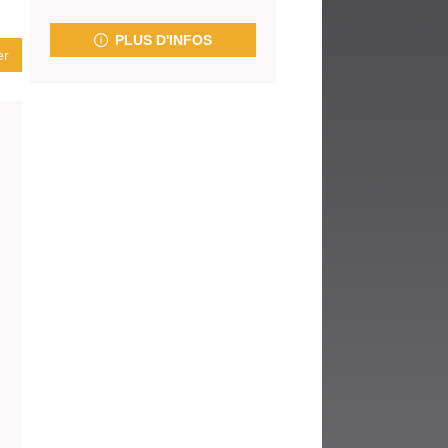
fenêtre)
PLUS D'INFOS
er