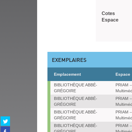
Cotes
Espace
EXEMPLAIRES
Emplacement
Espace
Exemplaires
BIBLIOTHÈQUE ABBÉ-
PRIAM --
GRÉGOIRE
Multiméd
BIBLIOTHÈQUE ABBÉ-
PRIAM --
GRÉGOIRE
Multiméd
BIBLIOTHÈQUE ABBÉ-
PRIAM --
GRÉGOIRE
Multiméd
Partager
sur
BIBLIOTHÈQUE ABBÉ-
PRIAM --
Partager
twitter
GRÉGOIRE
Multiméd