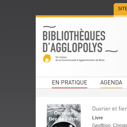
Aller
Aller
Aller
SIT
au
au
à
menu
contenu
la
recherche
EN PRATIQUE
AGENDA
Ouvrier et fier
Livre
Geoffrion, Christo