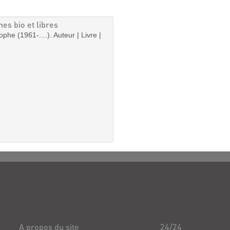
nes bio et libres
ophe (1961-....). Auteur | Livre |
A propos du site
24/24