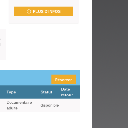
fenêtre)
PLUS D'INFOS
s
l
Réserver
Date
Type
Statut
retour
Documentaire
disponible
adulte