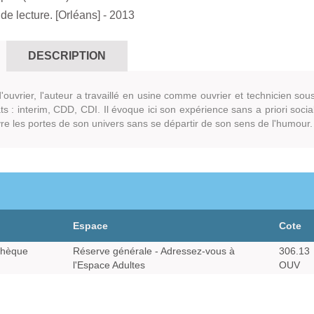
de lecture. [Orléans]
- 2013
DESCRIPTION
s d'ouvrier, l'auteur a travaillé en usine comme ouvrier et technicien sou
ats : interim, CDD, CDI. Il évoque ici son expérience sans a priori socia
vre les portes de son univers sans se départir de son sens de l'humour.
Espace
Cote
thèque
Réserve générale - Adressez-vous à
306.13
l'Espace Adultes
OUV