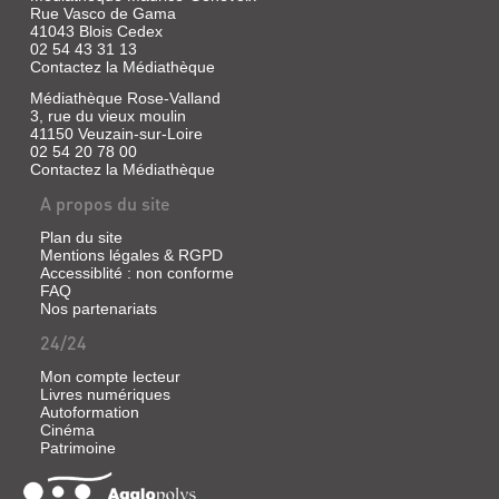
Sarah
Rue Vasco de Gama
|
41043 Blois Cedex
les
02 54 43 31 13
Éd.
Contactez la Médiathèque
de
Médiathèque Rose-Valland
l'Atelier,
3, rue du vieux moulin
2007
41150 Veuzain-sur-Loire
Ce
02 54 20 78 00
guide
Contactez la Médiathèque
juridique
aborde
A propos du site
en
priorité
Plan du site
les
Mentions légales & RGPD
situations
Accessiblité : non conforme
les
FAQ
plus
Nos partenariats
souvent
rencontrées
24/24
par
les
Mon compte lecteur
familles
Livres numériques
et
Autoformation
personnes
Cinéma
vivant
Patrimoine
dans
la
grande