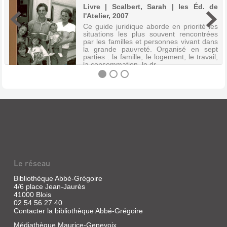
Livre | Scalbert, Sarah | les Éd. de
l'Atelier, 2007
Ce guide juridique aborde en priorité les
situations les plus souvent rencontrées
par les familles et personnes vivant dans
la grande pauvreté. Organisé en sept
parties : la famille, le logement, le travail,
la consommation, le dr...
MIEUX
CONNAÎTRE
SES
DROITS
:
Le réseau
GUIDE
JURIDIQUE
Bibliothèque Abbé-Grégoire
4/6 place Jean-Jaurès
CONTR...
41000 Blois
Livre
02 54 56 27 40
Contacter la bibliothèque Abbé-Grégoire
|
Scalbert,
Médiathèque Maurice-Genevoix