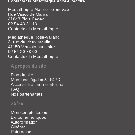
et
Contacter la bibliothèque Abbé-Grégoire
des
Médiathèque Maurice-Genevoix
bibliothécaires
Rue Vasco de Gama
spécialisés.
41043 Blois Cedex
Commission
02 54 43 31 13
Techniques
Contactez la Médiathèque
documentaires
Médiathèque Rose-Valland
|
3, rue du vieux moulin
La
41150 Veuzain-sur-Loire
Documentation
02 54 20 78 00
française,
Contactez la Médiathèque
1983
A propos du site
(Études
et
Plan du site
documents)
Mentions légales & RGPD
Accessiblité : non conforme
FAQ
Nos partenariats
DOCUMENTALISTE
24/24
(REVUE)
=
Mon compte lecteur
Livres numériques
SCIENCES
Autoformation
DE
Cinéma
Patrimoine
L'INFORMATION...