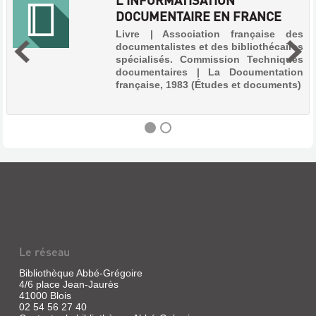
DOCUMENTAIRE EN FRANCE
Livre | Association française des
documentalistes et des bibliothécaires
spécialisés. Commission Techniques
documentaires | La Documentation
française, 1983 (Études et documents)
L'INFORMATISATION
DOCUMENTAIRE
EN
FRANCE
Livre
Le réseau
|
Association
Bibliothèque Abbé-Grégoire
française
4/6 place Jean-Jaurès
des
41000 Blois
documentalistes
02 54 56 27 40