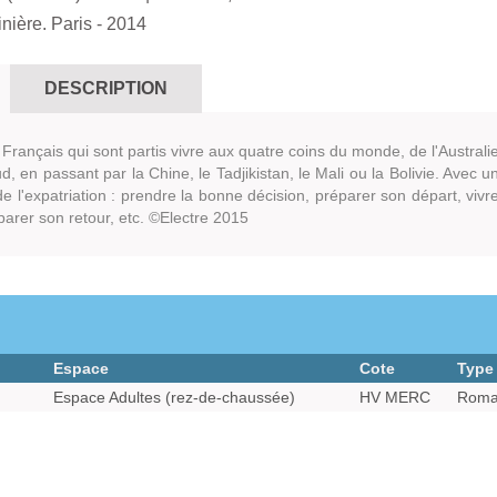
inière. Paris
- 2014
DESCRIPTION
 Français qui sont partis vivre aux quatre coins du monde, de l'Australi
ud, en passant par la Chine, le Tadjikistan, le Mali ou la Bolivie. Avec u
 l'expatriation : prendre la bonne décision, préparer son départ, vivr
éparer son retour, etc. ©Electre 2015
Espace
Cote
Type
Espace Adultes (rez-de-chaussée)
HV MERC
Roma