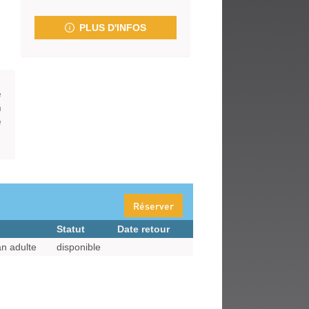
fenêtre)
PLUS D'INFOS
e
n
e
Réserver
Statut
Date retour
n adulte
disponible