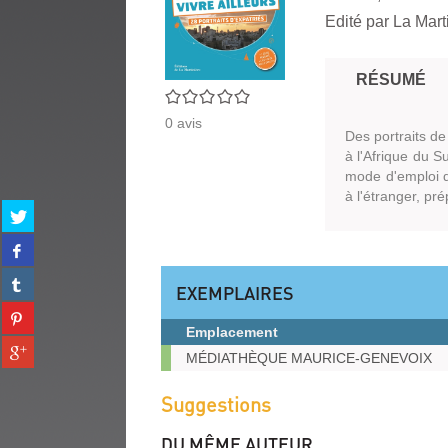
Edité par
La Mart
RÉSUMÉ
0/5
0
avis
Des portraits de
à l'Afrique du S
mode d'emploi de
à l'étranger, pr
Partager
sur
Partager
twitter
sur
(Nouvelle
Partager
facebook
EXEMPLAIRES
fenêtre)
sur
(Nouvelle
Partager
tumblr
fenêtre)
sur
Emplacement
(Nouvelle
Partager
pinterest
Exemplaires
fenêtre)
MÉDIATHÈQUE MAURICE-GENEVOIX
sur
(Nouvelle
gplus
fenêtre)
Suggestions
(Nouvelle
fenêtre)
DU MÊME AUTEUR