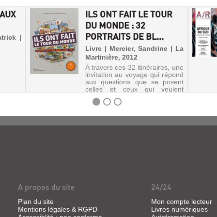
NAUX
ILS ONT FAIT LE TOUR
DU MONDE : 32
PORTRAITS DE BL...
trick |
Livre | Mercier, Sandrine | La
Martinière, 2012
A travers ces 32 itinéraires, une
invitation au voyage qui répond
aux questions que se posent
celles et ceux qui veulent
parcourir le monde :
préparation et organisation du
périple, budget, recherche de
sponsors, etc. Ces hommes e...
A propos du site
24/24
Plan du site
Mon compte lecteur
Mentions légales & RGPD
Livres numériques