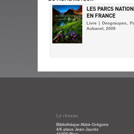
LES PARCS NATIO
EN FRANCE
Livre | Desgraupes, Pa
Aubanel, 2009
ILS
ONT
FAIT
LE
Le réseau
TOUR
Bibliothèque Abbé-Grégoire
DU
4/6 place Jean-Jaurès