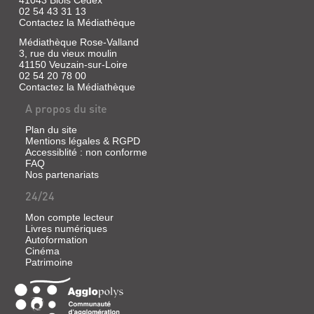
41043 Blois Cedex
Erica
02 54 43 31 13
Falck,
Contactez la Médiathèque
35
ans,
Médiathèque Rose-Valland
est
3, rue du vieux moulin
installée
41150 Veuzain-sur-Loire
dans
02 54 20 78 00
une
Contactez la Médiathèque
petite
ville
A propos du site
suédoise
sans
Plan du site
histoires.
Mais
Mentions légales & RGPD
quand
Accessiblité : non conforme
elle
FAQ
découvre
Nos partenariats
le
cadavre
24/24
aux
poignets
Mon compte lecteur
tranchés
Livres numériques
de
Autoformation
son
Cinéma
amie
Patrimoine
Alex
Wijkner,
nu
dans
une