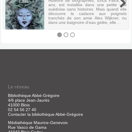
Auteure de biographies, Erica Falck, 35
ans, est installée dans une petite ville
suédoise sans histoires. Mais quand elle
découvre le cadavre aux poignets
tranchés de son amie Alex Wijkner, nu
dans une baignoire d'eau gelée, elle ...
LA
PRINCESSE
DES
GLACES
Livre
Le réseau
|
Läckberg,
Bibliothèque Abbé-Grégoire
Camilla
4/6 place Jean-Jaurès
|
41000 Blois
Casterman,
02 54 56 27 40
2014
Contacter la bibliothèque Abbé-Grégoire
Auteure
Médiathèque Maurice-Genevoix
de
Rue Vasco de Gama
biographies,