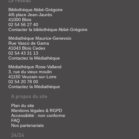
Le réseau
ÉVÉNEMENTS
Bibliothèque Abbé-Grégoire
Livre
4/6 place Jean-Jaurès
|
41000 Blois
Joffrin,
02 54 56 27 40
Laurent
Contacter la bibliothèque Abbé-Grégoire
|
Seuil,
Médiathèque Maurice-Genevoix
Rue Vasco de Gama
1998
41043 Blois Cedex
(Points)
02 54 43 31 13
Un
Contactez la Médiathèque
récit,
jour
Médiathèque Rose-Valland
par
3, rue du vieux moulin
jour,
41150 Veuzain-sur-Loire
appuyé
02 54 20 78 00
sur
Contactez la Médiathèque
des
témoignages
A propos du site
et
la
Plan du site
documentation
Mentions légales & RGPD
parue.
Accessiblité : non conforme
FAQ
Nos partenariats
LA
24/24