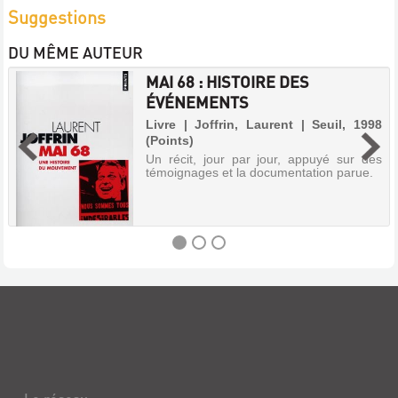
Suggestions
DU MÊME AUTEUR
MAI 68 : HISTOIRE DES
ÉVÉNEMENTS
Livre | Joffrin, Laurent | Seuil, 1998
(Points)
Un récit, jour par jour, appuyé sur des
témoignages et la documentation parue.
MAI
68
:
HISTOIRE
DES